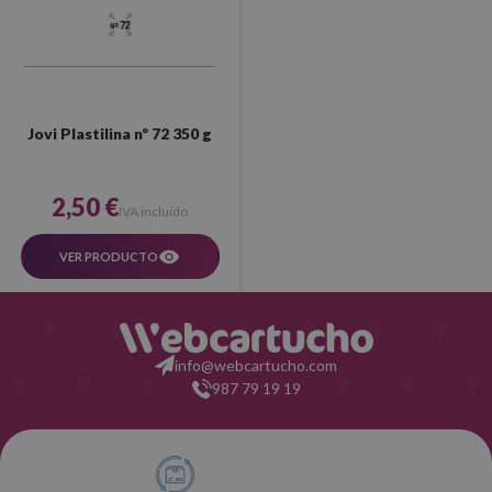
Jovi Plastilina nº 72 350 g
2,50 €
IVA incluido
VER PRODUCTO
info@webcartucho.com
987 79 19 19