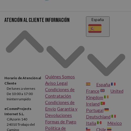
Atención al cliente
Información
España
Quiénes Somos
Horario de Atención al
Aviso Legal
Cliente
España
De lunes a viernes
Condiciones de
France
United
De 10:00 a 17:00
Contratación
Kingdom
Ininterrumpido
Condiciones de
Ireland
Envío
Garantía y
eCommProjects
Portugal
Internet S.L.
Devoluciones
Deutschland
C/Azorín 140
Formas de Pago
Italia
México
24010 Trobajo del
Política de
Chile
Camino