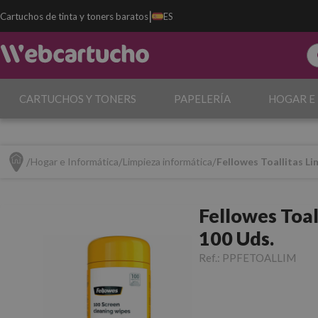
|
Cartuchos de tinta y toners baratos
ES
CARTUCHOS Y TONERS
PAPELERÍA
HOGAR E
Hogar e Informática
Limpieza informática
Fellowes Toallitas Li
Fellowes Toal
100 Uds.
Ref.:
PPFETOALLIM