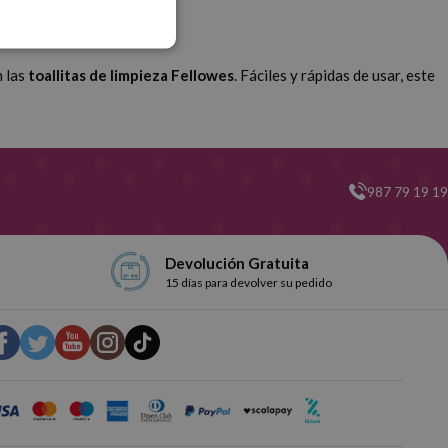
 las
toallitas de limpieza Fellowes
. Fáciles y rápidas de usar, este
987 79 19 19
Devolución Gratuita
15 días para devolver su pedido