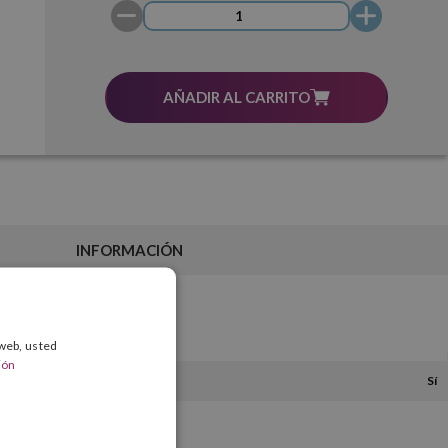
AÑADIR AL CARRITO
INFORMACIÓN
 web, usted
ión
Sí