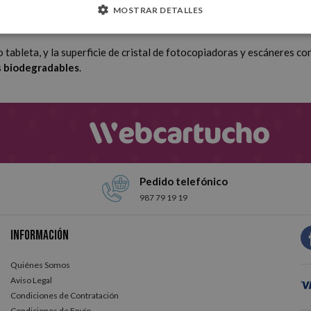
MOSTRAR DETALLES
 o tableta, y la superficie de cristal de fotocopiadoras y escáneres con
s
biodegradables
.
Pedido telefónico
987 79 19 19
Información
Quiénes Somos
Aviso Legal
Condiciones de Contratación
Condiciones de Envío