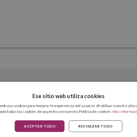
Ese sitio web utiliza cookies
 web usa cookies para mejorar la experiencia del usuario. Al utilizar nuestro sitio
epta todas las cookies de acuerdo con nuestra Política de cookies.
Más informac
100 Uds.
Respetuoso con el medioambiente
Toallitas
ACEPTAR TODO
RECHAZAR TODO