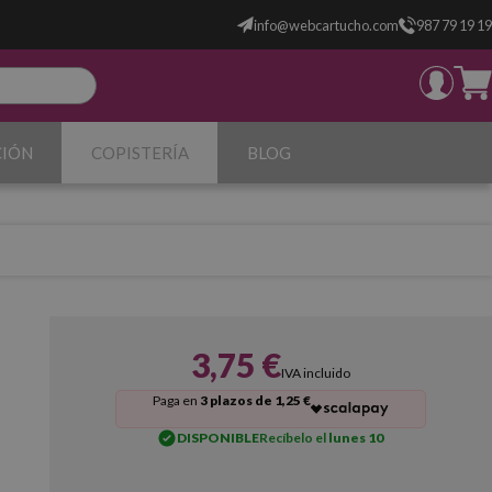
info@webcartucho.com
987 79 19 19
CIÓN
COPISTERÍA
BLOG
3,75 €
IVA incluido
Paga en
3 plazos de 1,25 €
DISPONIBLE
Recíbelo el
lunes 10