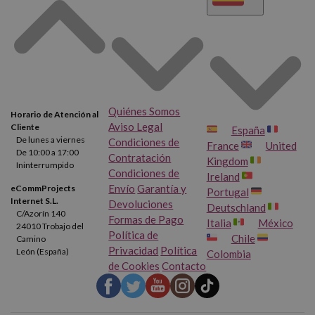
Quiénes Somos
Horario de Atención al
Aviso Legal
Cliente
España
De lunes a viernes
Condiciones de
France
United
De 10:00 a 17:00
Contratación
Kingdom
Ininterrumpido
Condiciones de
Ireland
Envío
Garantía y
eCommProjects
Portugal
Internet S.L.
Devoluciones
Deutschland
C/Azorín 140
Formas de Pago
Italia
México
24010 Trobajo del
Política de
Chile
Camino
Privacidad
Política
León (España)
Colombia
de Cookies
Contacto