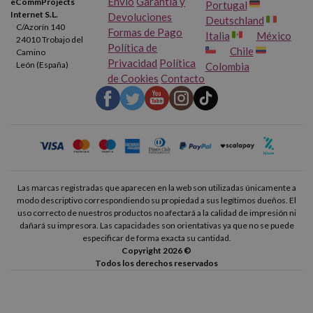
Envío
Garantía y
eCommProjects
Portugal
Internet S.L.
Devoluciones
Deutschland
C/Azorín 140
Formas de Pago
Italia
México
24010 Trobajo del
Política de
Chile
Camino
Privacidad
Política
León (España)
Colombia
de Cookies
Contacto
Las marcas registradas que aparecen en la web son utilizadas únicamente a
modo descriptivo correspondiendo su propiedad a sus legítimos dueños. El
uso correcto de nuestros productos no afectará a la calidad de impresión ni
dañará su impresora. Las capacidades son orientativas ya que no se puede
especificar de forma exacta su cantidad.
Copyright 2026 ©
Todos los derechos reservados