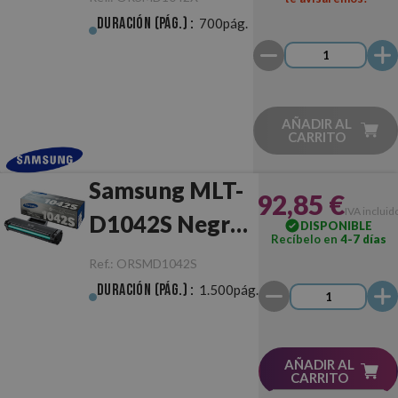
Duración (pág.) :
700pág.
AÑADIR AL
CARRITO
Samsung MLT-
92,85 €
IVA incluid
D1042S Negro
DISPONIBLE
Recíbelo en
4-7 días
Original
Ref.:
ORSMD1042S
Duración (pág.) :
1.500pág.
AÑADIR AL
CARRITO