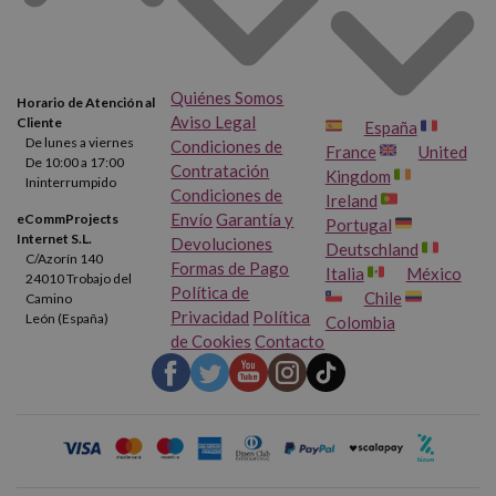
Quiénes Somos
Horario de Atención al
Aviso Legal
Cliente
España
De lunes a viernes
Condiciones de
France
United
De 10:00 a 17:00
Contratación
Kingdom
Ininterrumpido
Condiciones de
Ireland
Envío
Garantía y
eCommProjects
Portugal
Internet S.L.
Devoluciones
Deutschland
C/Azorín 140
Formas de Pago
Italia
México
24010 Trobajo del
Política de
Chile
Camino
Privacidad
Política
León (España)
Colombia
de Cookies
Contacto