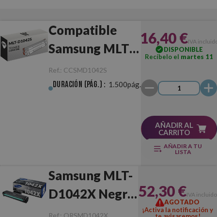
Compatible
16,40 €
IVA incluid
Samsung MLT-
DISPONIBLE
Recíbelo el
martes 11
D1042S Negro
Ref.:
CCSMD1042S
Duración (pág.) :
1.500pág.
AÑADIR AL
CARRITO
AÑADIR A TU
LISTA
Samsung MLT-
52,30 €
D1042X Negro
IVA incluido
AGOTADO
Original
¡Activa la notificación y
Ref.:
ORSMD1042X
te avisaremos!