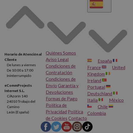
Quiénes Somos
Horario de Atención al
Aviso Legal
Cliente
España
De lunes a viernes
Condiciones de
France
United
De 10:00 a 17:00
Contratación
Kingdom
Ininterrumpido
Condiciones de
Ireland
Envío
Garantía y
eCommProjects
Portugal
Internet S.L.
Devoluciones
Deutschland
C/Azorín 140
Formas de Pago
Italia
México
24010 Trobajo del
Política de
Chile
Camino
Privacidad
Política
León (España)
Colombia
de Cookies
Contacto