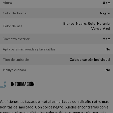
Altura
8 cm
Color del borde
Negro
Blanco, Negro, Rojo, Naranja,
Color del asa
Verde, Azul
Diámetro exterior
9 cm
Apta para microondas y lavavajillas
No
Tipo de embalaje
Caja de cartón individual
Incluye cuchara
No
Información
Aquí tienes las
tazas de metal esmaltadas con
diseño retro
más
bonitas del mercado. Con borde negro, puedes encontrarlas con el
cuerpo y el asa en distintos colores (blanco, negro, rojo, naranja,