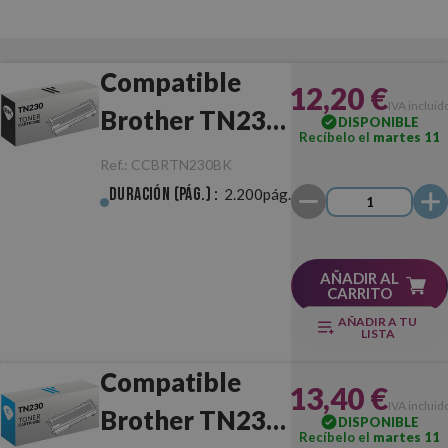
Compatible
12,20 €
IVA incluid
Brother TN230
DISPONIBLE
Recíbelo el
martes 11
Negro
Ref.:
CCBRTN230BK
Duración (pág.) :
2.200pág.
AÑADIR AL
CARRITO
AÑADIR A TU
LISTA
Compatible
13,40 €
IVA incluid
Brother TN230
DISPONIBLE
Recíbelo el
martes 11