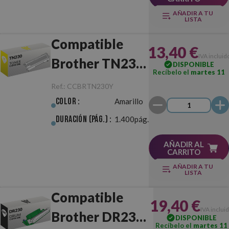
AÑADIR A TU
LISTA
Compatible
13,40 €
IVA incluid
Brother TN230
DISPONIBLE
Recíbelo el
martes 11
Amarillo
Ref.:
CCBRTN230Y
Color :
Amarillo
Duración (pág.) :
1.400pág.
AÑADIR AL
CARRITO
AÑADIR A TU
LISTA
Compatible
19,40 €
IVA inclui
Brother DR230
DISPONIBLE
Recíbelo el
martes 11