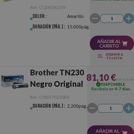
Amarillo
Ref.:
CCBRDR230Y
Tambor
Color :
Amarillo
Duración (pág.) :
15.000pág.
AÑADIR AL
CARRITO
AÑADIR A
TU LISTA
Brother TN230
81,10 €
IVA incluid
Negro Original
DISPONIBLE
Recíbelo en
4-7 días
Ref.:
ORBRTN230BK
Duración (pág.) :
2.200pág.
AÑADIR AL