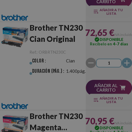
CARRITO
AÑADIR A TU
LISTA
Brother TN230
72,65 €
IVA incluid
Cian Original
DISPONIBLE
Recíbelo en
4-7 días
Ref.:
ORBRTN230C
Color :
Cian
Duración (pág.) :
1.400pág.
AÑADIR AL
CARRITO
AÑADIR A TU
LISTA
Brother TN230
70,95 €
IVA incluid
Magenta
DISPONIBLE