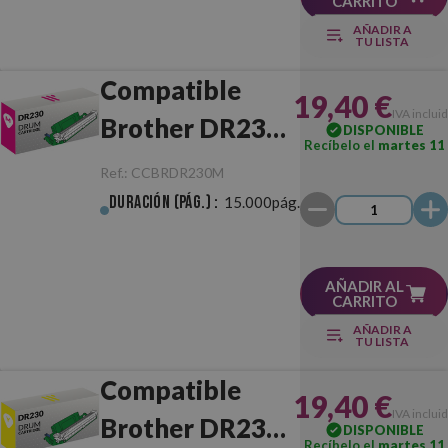
CARRITO
AÑADIR A
TU LISTA
Compatible
19,40 €
IVA inclui
Brother DR230
DISPONIBLE
Recíbelo el
martes 11
Magenta
Ref.:
CCBRDR230M
Tambor
Duración (pág.) :
15.000pág.
AÑADIR AL
CARRITO
AÑADIR A
TU LISTA
Compatible
19,40 €
IVA inclui
Brother DR230
DISPONIBLE
Recíbelo el
martes 11