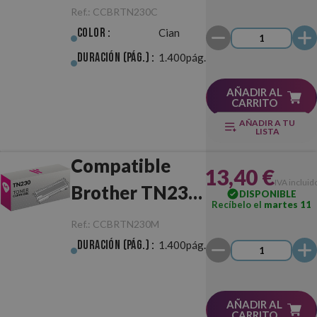
Cian
Ref.:
CCBRTN230C
Color :
Cian
Duración (pág.) :
1.400pág.
AÑADIR AL
CARRITO
AÑADIR A TU
LISTA
Compatible
13,40 €
IVA incluid
Brother TN230
DISPONIBLE
Recíbelo el
martes 11
Magenta
Ref.:
CCBRTN230M
Duración (pág.) :
1.400pág.
AÑADIR AL
CARRITO