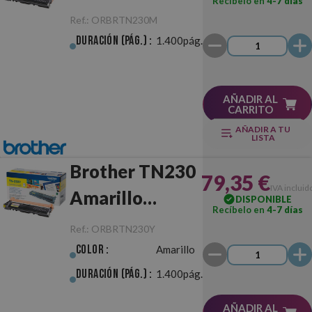
Recíbelo en
4-7 días
Original
Ref.:
ORBRTN230M
Duración (pág.) :
1.400pág.
AÑADIR AL
CARRITO
AÑADIR A TU
LISTA
Brother TN230
79,35 €
IVA incluid
Amarillo
DISPONIBLE
Recíbelo en
4-7 días
Original
Ref.:
ORBRTN230Y
Color :
Amarillo
Duración (pág.) :
1.400pág.
AÑADIR AL