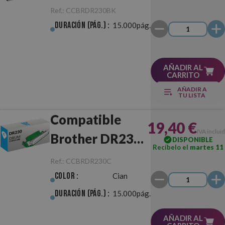
Negro Tambor
Ref.:
CCBRDR230BK
Duración (pág.) :
15.000pág.
AÑADIR AL
CARRITO
AÑADIR A
TU LISTA
Compatible
19,40 €
IVA inclui
Brother DR230
DISPONIBLE
Recíbelo el
martes 11
Cian Tambor
Ref.:
CCBRDR230C
Color :
Cian
Duración (pág.) :
15.000pág.
AÑADIR AL