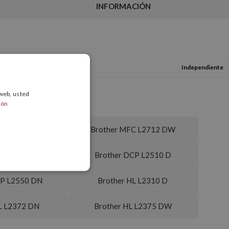
INFORMACIÓN
Independiente
 web, usted
ión
FC L2712 DN
Brother MFC L2712 DW
FC L2750 DW
Brother DCP L2510 D
CP L2550 DN
Brother HL L2310 D
L L2372 DN
Brother HL L2375 DW