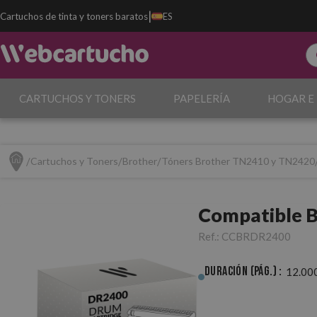
|
Cartuchos de tinta y toners baratos
ES
CARTUCHOS Y TONERS
PAPELERÍA
HOGAR E
Cartuchos y Toners
Brother
Tóners Brother TN2410 y TN2420
Compatible 
Ref.:
CCBRDR2400
Duración (pág.) :
12.00