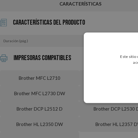
CARACTERÍSTICAS
Características del Producto
Duración (pág.)
Impresoras Compatibles
Este sitio
ac
Brother MFC L2710
Brother MFC L2710
Brother MFC L2730 DW
Brother MFC L2732
Brother DCP L2512 D
Brother DCP L2530
Brother HL L2350 DW
Brother HL L2357 