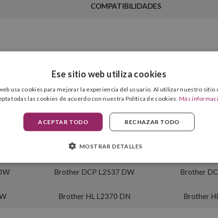
COMPATIBILIDADES
Tambor Incluido
12.000 pág.
Ese sitio web utiliza cookies
 web usa cookies para mejorar la experiencia del usuario. Al utilizar nuestro sitio
epta todas las cookies de acuerdo con nuestra Política de cookies.
Más informac
ACEPTAR TODO
RECHAZAR TODO
 DN
Brother MFC L2710 DW
Brother M
MOSTRAR DETALLES
 DW
Brother MFC L2735 DW
Brother M
 DW
Brother DCP L2537 DW
Brother D
DW
Brother HL L2370 DN
Brother H