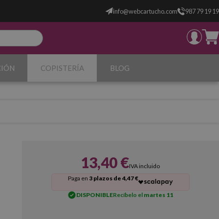
info@webcartucho.com
987 79 19 19
CIÓN
COPISTERÍA
BLOG
13,40 €
IVA incluido
Paga en
3 plazos de 4,47 €
DISPONIBLE
Recíbelo el
martes 11