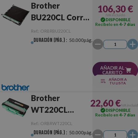
Brother
106,30 €
BU220CL Correa
IVA incluido
DISPONIBLE
Recíbelo en
4-7 días
de
Ref.:
ORBRBU220CL
Transferencia
Duración (pág.) :
50.000pág.
AÑADIR AL
CARRITO
AÑADIR A
TU LISTA
Brother
22,60 €
IVA inclui
WT220CL
DISPONIBLE
Recíbelo en
4-7 días
Recolector de
Ref.:
ORBRWT220CL
Toner
Duración (pág.) :
50.000pág.