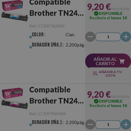
Compatible
9,20 €
IVA incluido
Brother TN246
DISPONIBLE
Recíbelo el
lunes 10
Cian
Ref.:
CCBRTN246C
Color :
Cian
Duración (pág.) :
2.200pág.
AÑADIR AL
CARRITO
AÑADIR A TU
LISTA
Compatible
9,20 €
IVA incluido
Brother TN246
DISPONIBLE
Recíbelo el
lunes 10
Magenta
Ref.:
CCBRTN246M
Duración (pág.) :
2.200pág.