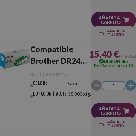
AÑADIR AL
CARRITO
AÑADIR A
TU LISTA
Compatible
15,40 €
IVA inclui
Brother DR241
DISPONIBLE
Recíbelo el
lunes 10
Cian Tambor
Ref.:
CCBRDR241C
Color :
Cian
Duración (pág.) :
15.000pág.
AÑADIR AL
CARRITO
AÑADIR A
TU LISTA