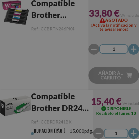
Compatible
33,80 €
Brother
IVA incluido
AGOTADO
TN242/TN246
¡Activa la notificación y
Ref.:
CCBRTN246PK4
te avisaremos!
Pack
AÑADIR AL
CARRITO
Compatible
15,40 €
IVA inclui
Brother DR241
DISPONIBLE
Recíbelo el
lunes 10
Negro Tambor
Ref.:
CCBRDR241BK
Duración (pág.) :
15.000pág.