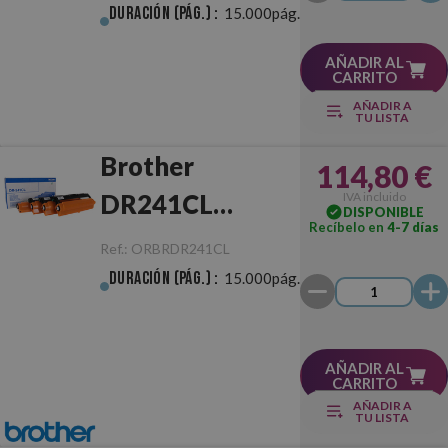
Duración (pág.) :
15.000pág.
AÑADIR AL
CARRITO
AÑADIR A
TU LISTA
Brother
114,80 €
DR241CL
IVA incluido
DISPONIBLE
Recíbelo en
4-7 días
Tambor Original
Ref.:
ORBRDR241CL
Duración (pág.) :
15.000pág.
AÑADIR AL
CARRITO
AÑADIR A
TU LISTA