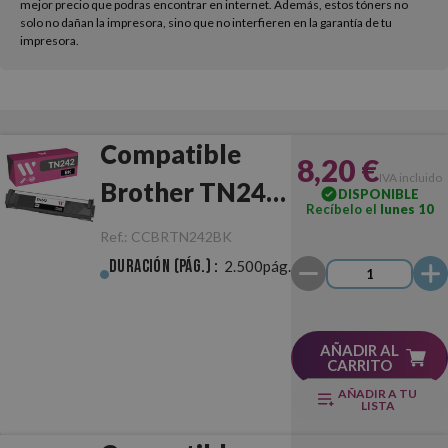
mejor precio que podras encontrar en internet. Además, estos tóners no
solo no dañan la impresora, sino que no interfieren en la garantía de tu
impresora.
Compatible
8,20 €
IVA incluido
Brother TN242
DISPONIBLE
Recíbelo el
lunes 10
Negro
Ref.:
CCBRTN242BK
Duración (pág.) :
2.500pág.
AÑADIR AL
CARRITO
AÑADIR A TU
LISTA