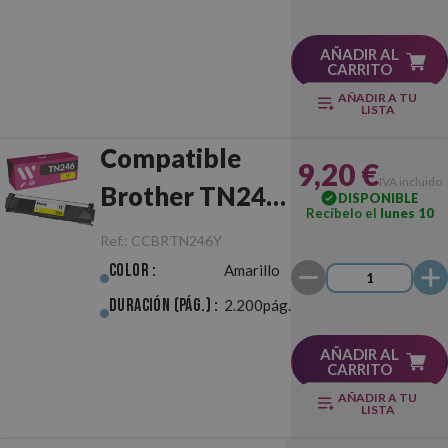
AÑADIR AL
CARRITO
AÑADIR A TU
LISTA
Compatible
9,20 €
IVA incluido
Brother TN246
DISPONIBLE
Recíbelo el
lunes 10
Amarillo
Ref.:
CCBRTN246Y
Color :
Amarillo
Duración (pág.) :
2.200pág.
AÑADIR AL
CARRITO
AÑADIR A TU
LISTA