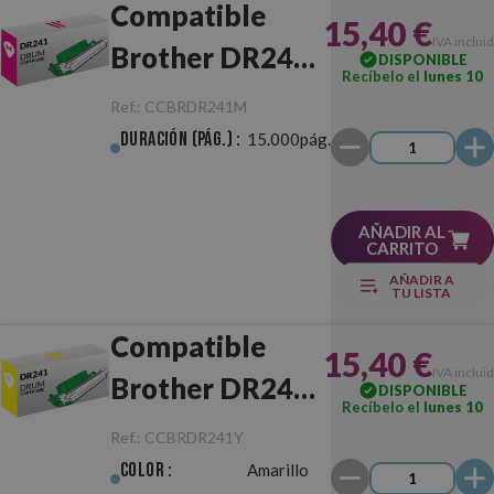
Compatible
15,40 €
IVA inclui
Brother DR241
DISPONIBLE
Recíbelo el
lunes 10
Magenta
Ref.:
CCBRDR241M
Tambor
Duración (pág.) :
15.000pág.
AÑADIR AL
CARRITO
AÑADIR A
TU LISTA
Compatible
15,40 €
IVA inclui
Brother DR241
DISPONIBLE
Recíbelo el
lunes 10
Amarillo
Ref.:
CCBRDR241Y
Tambor
Color :
Amarillo