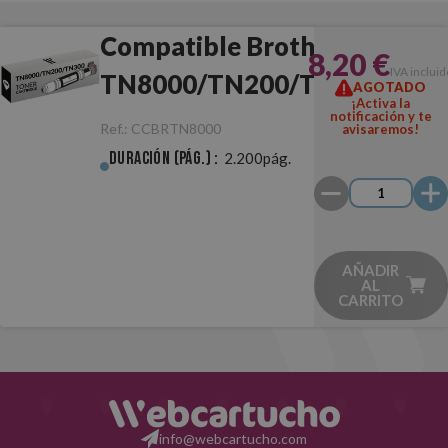
Compatible Brother
8,20 €
IVA inclui
TN8000/TN200/TN300
AGOTADO
¡Activa la
Negro
notificación y te
Ref.:
CCBRTN8000
avisaremos!
Duración (pág.) :
2.200pág.
AÑADIR
AL
CARRITO
info@webcartucho.com