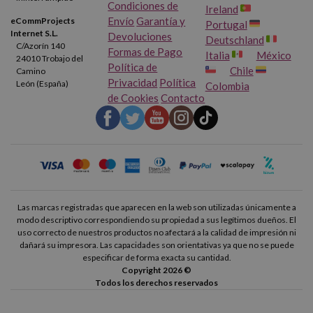
Condiciones de
Ireland
Envío
Garantía y
eCommProjects
Portugal
Internet S.L.
Devoluciones
Deutschland
C/Azorín 140
Formas de Pago
Italia
México
24010 Trobajo del
Política de
Chile
Camino
Privacidad
Política
León (España)
Colombia
de Cookies
Contacto
Las marcas registradas que aparecen en la web son utilizadas únicamente a
modo descriptivo correspondiendo su propiedad a sus legítimos dueños. El
uso correcto de nuestros productos no afectará a la calidad de impresión ni
dañará su impresora. Las capacidades son orientativas ya que no se puede
especificar de forma exacta su cantidad.
Copyright 2026 ©
Todos los derechos reservados