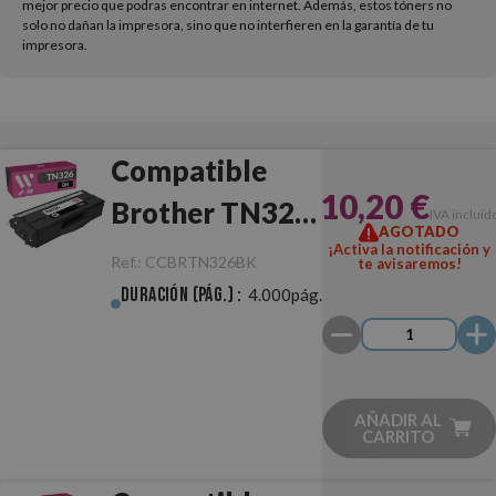
mejor precio que podras encontrar en internet. Además, estos tóners no
solo no dañan la impresora, sino que no interfieren en la garantía de tu
impresora.
Compatible
10,20 €
Brother TN326
IVA incluid
AGOTADO
Negro
¡Activa la notificación y
Ref.:
CCBRTN326BK
te avisaremos!
Duración (pág.) :
4.000pág.
AÑADIR AL
CARRITO