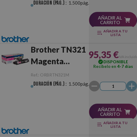
Duración (pág.) :
1.500pág.
AÑADIR AL
CARRITO
AÑADIR A TU
LISTA
Brother TN321
95,35 €
IVA incluid
Magenta
DISPONIBLE
Recíbelo en
4-7 días
Original
Ref.:
ORBRTN321M
Duración (pág.) :
1.500pág.
AÑADIR AL
CARRITO
AÑADIR A TU
LISTA