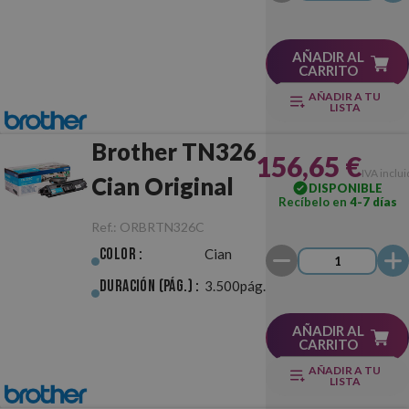
AÑADIR AL
CARRITO
AÑADIR A TU
LISTA
Brother TN326
156,65 €
IVA inclu
Cian Original
DISPONIBLE
Recíbelo en
4-7 días
Ref.:
ORBRTN326C
Color :
Cian
Duración (pág.) :
3.500pág.
AÑADIR AL
CARRITO
AÑADIR A TU
LISTA