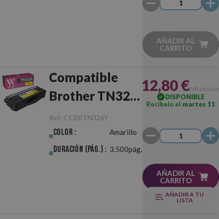
AÑADIR AL
CARRITO
Compatible
12,80 €
IVA incluid
Brother TN326
DISPONIBLE
Recíbelo el
martes 11
Amarillo
Ref.:
CCBRTN326Y
Color :
Amarillo
Duración (pág.) :
3.500pág.
AÑADIR AL
CARRITO
AÑADIR A TU
LISTA