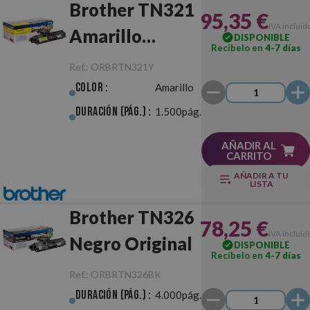
Brother TN321
95,35 €
IVA incluid
Amarillo
DISPONIBLE
Recíbelo en
4-7 días
Original
Ref.:
ORBRTN321Y
Color :
Amarillo
Duración (pág.) :
1.500pág.
AÑADIR AL
CARRITO
AÑADIR A TU
LISTA
Brother TN326
78,25 €
IVA incluid
Negro Original
DISPONIBLE
Recíbelo en
4-7 días
Ref.:
ORBRTN326BK
Duración (pág.) :
4.000pág.