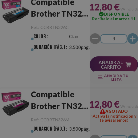
Compatible
12,80 €
IVA incluid
Brother TN326
DISPONIBLE
Recíbelo el
martes 11
Cian
Ref.:
CCBRTN326C
Color :
Cian
Duración (pág.) :
3.500pág.
AÑADIR AL
CARRITO
AÑADIR A TU
LISTA
Compatible
12,80 €
Brother TN326
IVA incluid
AGOTADO
Magenta
¡Activa la notificación y
Ref.:
CCBRTN326M
te avisaremos!
Duración (pág.) :
3.500pág.