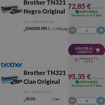
Brother TN321
72,85 €
IVA incluid
Negro Original
DISPONIBLE
Recíbelo en
4-7 días
Ref.:
ORBRTN321BK
Duración (pág.) :
2.500pág.
AÑADIR AL
CARRITO
AÑADIR A TU
LISTA
Brother TN321
95,35 €
IVA incluid
Cian Original
DISPONIBLE
Recíbelo en
4-7 días
Ref.:
ORBRTN321C
Color :
Cian