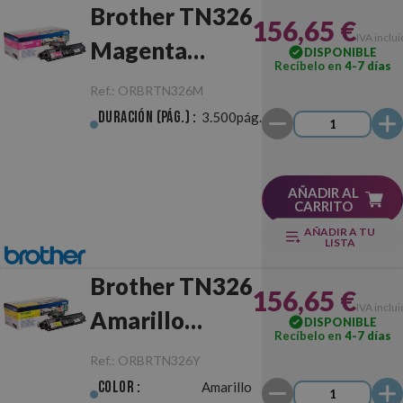
Brother TN326
156,65 €
IVA inclu
Magenta
DISPONIBLE
Recíbelo en
4-7 días
Original
Ref.:
ORBRTN326M
Duración (pág.) :
3.500pág.
AÑADIR AL
CARRITO
AÑADIR A TU
LISTA
Brother TN326
156,65 €
IVA inclu
Amarillo
DISPONIBLE
Recíbelo en
4-7 días
Original
Ref.:
ORBRTN326Y
Color :
Amarillo