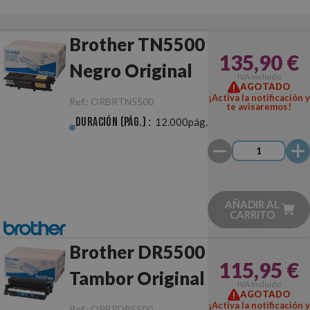
Brother TN5500
135,90 €
Negro Original
IVA incluido
AGOTADO
¡Activa la notificación y
Ref.:
ORBRTN5500
te avisaremos!
Duración (pág.) :
12.000pág.
AÑADIR AL
CARRITO
Brother DR5500
115,95 €
Tambor Original
IVA incluido
AGOTADO
¡Activa la notificación y
Ref.:
ORBRDR5500