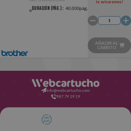
te avisaremos!
Duración (pág.) :
40.000pág.
AÑADIR AL
CARRITO
info@webcartucho.com
987 79 19 19