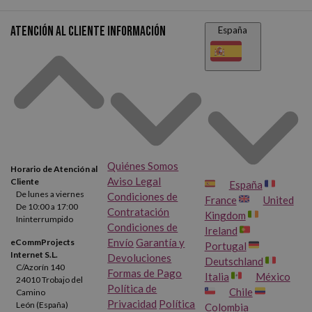
Atención al cliente
Información
España
Quiénes Somos
Horario de Atención al
Aviso Legal
Cliente
España
De lunes a viernes
Condiciones de
France
United
De 10:00 a 17:00
Contratación
Kingdom
Ininterrumpido
Condiciones de
Ireland
Envío
Garantía y
eCommProjects
Portugal
Internet S.L.
Devoluciones
Deutschland
C/Azorín 140
Formas de Pago
Italia
México
24010 Trobajo del
Política de
Chile
Camino
Privacidad
Política
León (España)
Colombia