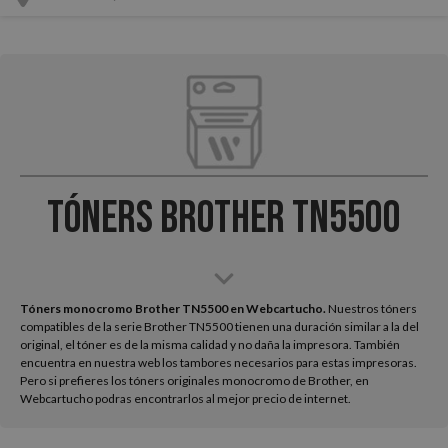
Tóners Brother TN5500
Tóners monocromo Brother TN5500 en Webcartucho.
Nuestros tóners
compatibles de la serie Brother TN5500 tienen una duración similar a la del
original, el tóner es de la misma calidad y no daña la impresora. También
encuentra en nuestra web los tambores necesarios para estas impresoras.
Pero si prefieres los tóners originales monocromo de Brother, en
Webcartucho podras encontrarlos al mejor precio de internet.