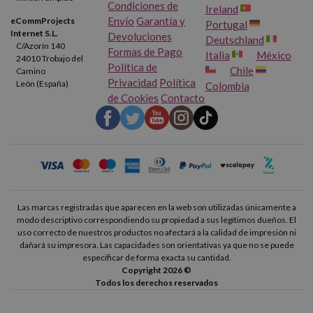
Condiciones de
Ireland
Envío
Garantía y
eCommProjects
Portugal
Internet S.L.
Devoluciones
Deutschland
C/Azorín 140
Formas de Pago
Italia
México
24010 Trobajo del
Política de
Chile
Camino
Privacidad
Política
León (España)
Colombia
de Cookies
Contacto
Las marcas registradas que aparecen en la web son utilizadas únicamente a
modo descriptivo correspondiendo su propiedad a sus legítimos dueños. El
uso correcto de nuestros productos no afectará a la calidad de impresión ni
dañará su impresora. Las capacidades son orientativas ya que no se puede
especificar de forma exacta su cantidad.
Copyright 2026 ©
Todos los derechos reservados