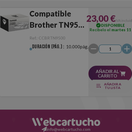
Compatible
23,00 €
IVA inclui
Brother TN9500
DISPONIBLE
Recíbelo el
martes 11
Negro
Ref.:
CCBRTN9500
Duración (pág.) :
10.000pág.
AÑADIR AL
CARRITO
AÑADIR A
TU LISTA
info@webcartucho.com