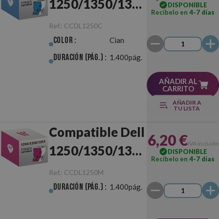
1250/1350/1355
DISPONIBLE
Recíbelo en
4-7 días
Cian
Ref.:
CCDL1250C
Color :
Cian
Duración (pág.) :
1.400pág.
AÑADIR AL
CARRITO
AÑADIR A
TU LISTA
Compatible Dell
6,20 €
IVA incluido
1250/1350/1355
DISPONIBLE
Recíbelo en
4-7 días
Magenta
Ref.:
CCDL1250M
Duración (pág.) :
1.400pág.