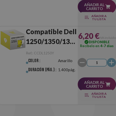
AÑADIR AL
CARRITO
AÑADIR A
TU LISTA
Compatible Dell
6,20 €
IVA incluido
1250/1350/1355
DISPONIBLE
Recíbelo en
4-7 días
Amarillo
Ref.:
CCDL1250Y
Color :
Amarillo
Duración (pág.) :
1.400pág.
AÑADIR AL
CARRITO
AÑADIR A
TU LISTA