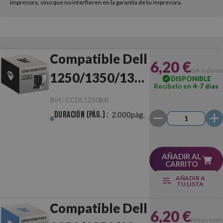
impresora, sino que no interfieren en la garantía de tu impresora.
Compatible Dell
6,20 €
IVA incluido
1250/1350/1355
DISPONIBLE
Recíbelo en
4-7 días
Negro
Ref.:
CCDL1250BK
Duración (pág.) :
2.000pág.
AÑADIR AL
CARRITO
AÑADIR A
TU LISTA
Compatible Dell
6,20 €
IVA incluido