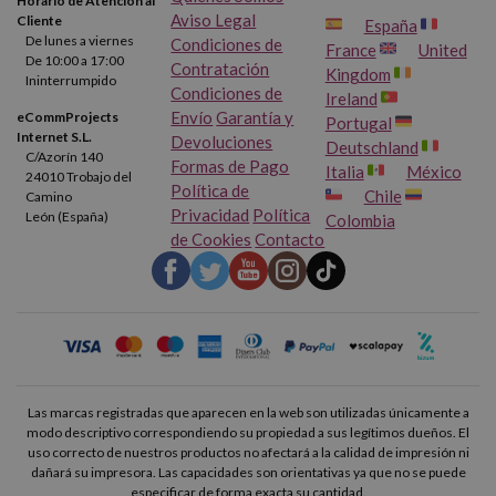
Horario de Atención al
Aviso Legal
Cliente
España
De lunes a viernes
Condiciones de
France
United
De 10:00 a 17:00
Contratación
Kingdom
Ininterrumpido
Condiciones de
Ireland
Envío
Garantía y
eCommProjects
Portugal
Internet S.L.
Devoluciones
Deutschland
C/Azorín 140
Formas de Pago
Italia
México
24010 Trobajo del
Política de
Chile
Camino
Privacidad
Política
León (España)
Colombia
de Cookies
Contacto
Las marcas registradas que aparecen en la web son utilizadas únicamente a
modo descriptivo correspondiendo su propiedad a sus legítimos dueños. El
uso correcto de nuestros productos no afectará a la calidad de impresión ni
dañará su impresora. Las capacidades son orientativas ya que no se puede
especificar de forma exacta su cantidad.