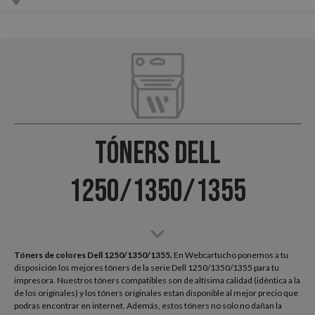
Tóners Dell
1250/1350/1355
Tóners de colores Dell 1250/1350/1355.
En Webcartucho ponemos a tu
disposición los mejores tóners de la serie Dell 1250/1350/1355 para tu
impresora. Nuestros tóners compatibles son de altísima calidad (idéntica a la
de los originales) y los tóners originales estan disponible al mejor precio que
podras encontrar en internet. Además, estos tóners no solo no dañan la