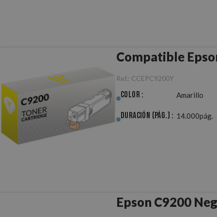
Compatible Epso
Ref.:
CCEPC9200Y
Color :
Amarillo
Duración (pág.) :
14.000pág.
Epson C9200 Negr