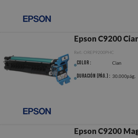
Epson C9200 Cia
Ref.:
OREP9200PHC
Color :
Cian
Duración (pág.) :
30.000pág.
Epson C9200 Mag