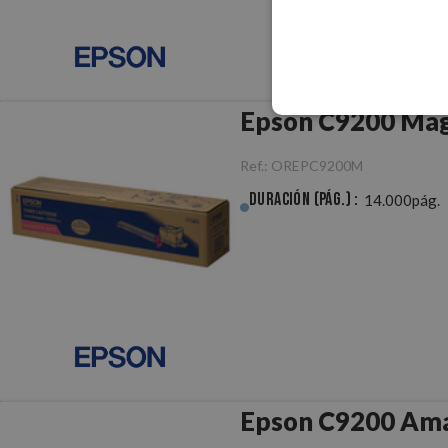
Epson C9200 Mag
Ref.:
OREPC9200M
Duración (pág.) :
14.000pág.
Epson C9200 Amar