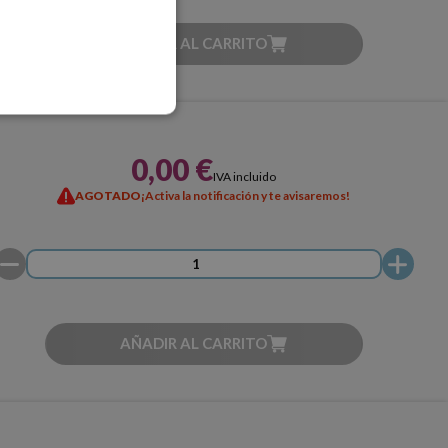
AÑADIR AL CARRITO
0,00 €
IVA incluido
AGOTADO
¡Activa la notificación y te avisaremos!
AÑADIR AL CARRITO