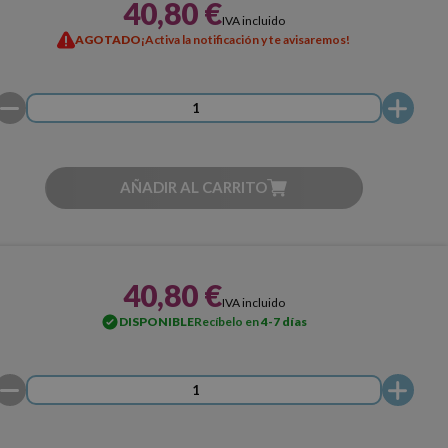
40,80 €
IVA incluido
AGOTADO
¡Activa la notificación y te avisaremos!
AÑADIR AL CARRITO
40,80 €
IVA incluido
DISPONIBLE
Recíbelo en
4-7 días