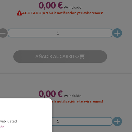
0,00 €
IVA incluido
AGOTADO
¡Activa la notificación y te avisaremos!
AÑADIR AL CARRITO
0,00 €
IVA incluido
AGOTADO
¡Activa la notificación y te avisaremos!
 web, usted
ión