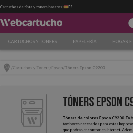
|
Cartuchos de tinta y toners baratos
ES
CARTUCHOS Y TONERS
PAPELERÍA
HOGAR E
Cartuchos y Toners
Epson
Tóners Epson C9200
Tóners Epson C
Tóners de colores Epson C9200.
En 
tambores necesarios para estas impresoras
que podras encontrar en internet. Además