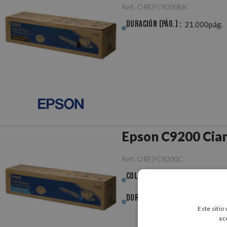
Ref.:
OREPC9200BK
Duración (pág.) :
21.000pág.
Epson C9200 Cian
Ref.:
OREPC9200C
Color :
Cian
Duración (pág.) :
14.000pág.
Este sitio
ac