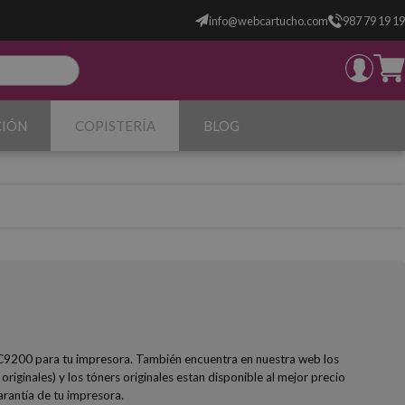
info@webcartucho.com
987 79 19 19
CIÓN
COPISTERÍA
BLOG
 C9200 para tu impresora. También encuentra en nuestra web los
riginales) y los tóners originales estan disponible al mejor precio
arantía de tu impresora.