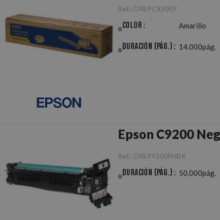
Ref.:
OREPC9200Y
Color :
Amarillo
Duración (pág.) :
14.000pág.
Epson C9200 Neg
Ref.:
OREP9200PHBK
Duración (pág.) :
50.000pág.