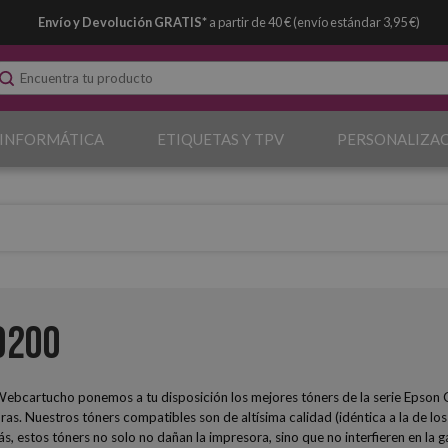
Envío y Devolución GRATIS*
a partir de 40 € (envío estándar 3,95 €)
 INFORMÁTICA
ETIQUETAS Y TPV
PERSONALIZA
9200
Webcartucho ponemos a tu disposición los mejores tóners de la serie Epson
. Nuestros tóners compatibles son de altísima calidad (idéntica a la de los o
, estos tóners no solo no dañan la impresora, sino que no interfieren en la g