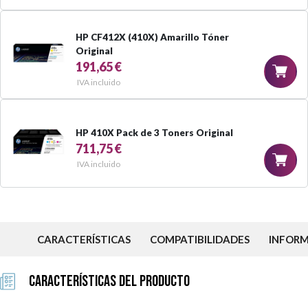
HP CF412X (410X) Amarillo Tóner
Original
191,65 €
IVA incluido
HP 410X Pack de 3 Toners Original
711,75 €
IVA incluido
CARACTERÍSTICAS
COMPATIBILIDADES
INFOR
Características del Producto