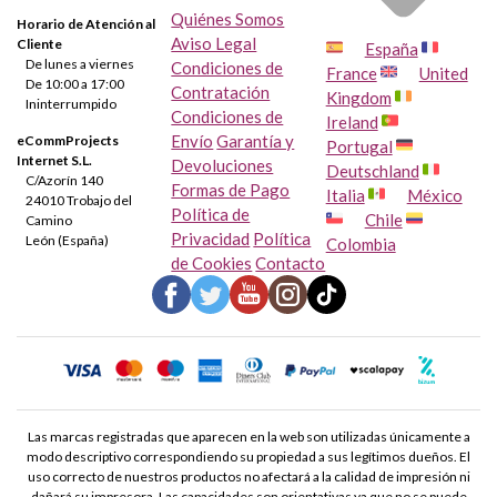
Quiénes Somos
Horario de Atención al
Aviso Legal
Cliente
España
De lunes a viernes
Condiciones de
France
United
De 10:00 a 17:00
Contratación
Kingdom
Ininterrumpido
Condiciones de
Ireland
Envío
Garantía y
eCommProjects
Portugal
Internet S.L.
Devoluciones
Deutschland
C/Azorín 140
Formas de Pago
Italia
México
24010 Trobajo del
Política de
Chile
Camino
Privacidad
Política
León (España)
Colombia
de Cookies
Contacto
Las marcas registradas que aparecen en la web son utilizadas únicamente a
modo descriptivo correspondiendo su propiedad a sus legítimos dueños. El
uso correcto de nuestros productos no afectará a la calidad de impresión ni
dañará su impresora. Las capacidades son orientativas ya que no se puede