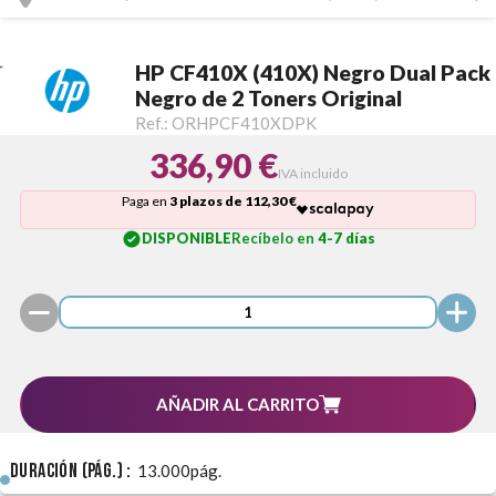
HP CF410X (410X) Negro Dual Pack
Negro de 2 Toners Original
Ref.:
ORHPCF410XDPK
336,90 €
IVA incluido
Paga en
3 plazos de 112,30 €
DISPONIBLE
Recíbelo en
4-7 días
AÑADIR AL CARRITO
Duración (pág.) :
13.000pág.