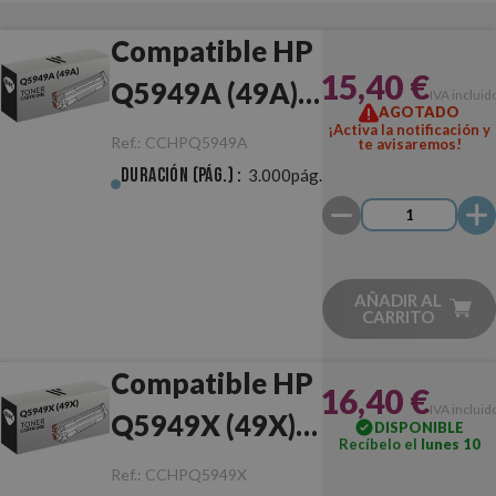
Compatible HP
15,40 €
Q5949A (49A)
IVA incluid
AGOTADO
Negro
¡Activa la notificación y
Ref.:
CCHPQ5949A
te avisaremos!
Duración (pág.) :
3.000pág.
AÑADIR AL
CARRITO
Compatible HP
16,40 €
IVA incluid
Q5949X (49X)
DISPONIBLE
Recíbelo el
lunes 10
Negro
Ref.:
CCHPQ5949X