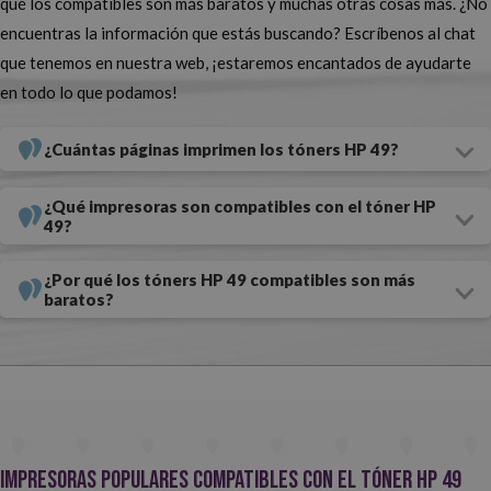
qué los compatibles son más baratos y muchas otras cosas más. ¿No
de vez en cuando, opta por el formato estándar. Si, en cambio, tienes
encuentras la información que estás buscando? Escríbenos al chat
un elevado volumen de impresiones, compra el de alta capacidad
que tenemos en nuestra web, ¡estaremos encantados de ayudarte
para obtener una mayor rentabilidad.
en todo lo que podamos!
No esperes más y compra aquí el tóner HP 49 que necesitas para
¿Cuántas páginas imprimen los tóners HP 49?
tu impresora, ¡no lo encontrarás tan barato en ningún otro sitio!
Tóners HP 49 (Q5949) compatibles, la mejor opción
¿Qué impresoras son compatibles con el tóner HP
49?
¿Tu impresora utiliza el tóner HP 49 (Q5949) y quieres poder
¿Por qué los tóners HP 49 compatibles son más
ahorrar algo de dinero en su compra? Nuestra recomendación es
baratos?
que lo compres compatible,
es mucho más baratos y proporciona
impresiones de una calidad altísima. ¿Quieres saber más sobre ellos?
Presta atención a lo que te vamos a contar a continuación.
Los tóners HP 49 compatibles que tenemos en Webcartucho
son totalmente seguros y fiables, créenos.
Antes de lanzarse al
Impresoras populares compatibles con el tóner HP 49