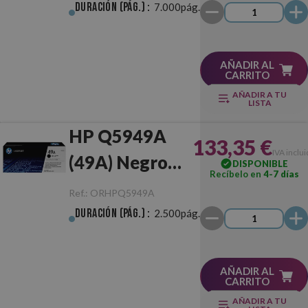
Duración (pág.) :
7.000pág.
AÑADIR AL
CARRITO
AÑADIR A TU
LISTA
HP Q5949A
133,35 €
IVA inclu
(49A) Negro
DISPONIBLE
Recíbelo en
4-7 días
Original
Ref.:
ORHPQ5949A
Duración (pág.) :
2.500pág.
AÑADIR AL
CARRITO
AÑADIR A TU