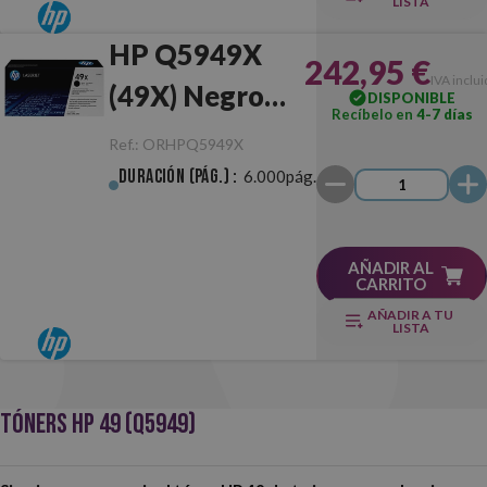
LISTA
HP Q5949X
242,95 €
IVA inclu
(49X) Negro
DISPONIBLE
Recíbelo en
4-7 días
Original
Ref.:
ORHPQ5949X
Duración (pág.) :
6.000pág.
AÑADIR AL
CARRITO
AÑADIR A TU
LISTA
TÓNERS HP 49 (Q5949)