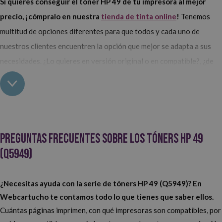
Si quieres conseguir el tóner HP 49 de tu impresora al mejor
precio, ¡cómpralo en nuestra
tienda de tinta online
!
Tenemos
multitud de opciones diferentes para que todos y cada uno de
nuestros clientes encuentren la opción que mejor se adapta a sus
necesidades. ¿Lo quieres en versión original o en compatible?, ¿de
capacidad estándar o en formato XL?
Compra los tóners HP 49 (Q5949) en Webcartucho
En nuestro catálogo de
consumibles para impresoras
Preguntas frecuentes sobre los tóners HP 49
HP
tenemos una gran variedad de tóners HP 49.
¿Los utiliza en
(Q5949)
versión original o en compatible?
Escoge los primeros si solo
confías en el propio fabricante de la impresora. Si, por el contrario,
quieres poder ahorrar algo de dinero, opta por los compatibles, son
¿Necesitas ayuda con la serie de tóners HP 49 (Q5949)?
En
hasta diez veces más baratos y la calidad de sus impresiones es
Webcartucho te contamos todo lo que tienes que saber ellos.
Cuántas páginas imprimen, con qué impresoras son compatibles, por
excepcional.
¿De estándar o alta capacidad?
Si solo imprimes muy