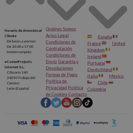
Quiénes Somos
Horario de Atención al
Aviso Legal
Cliente
España
De lunes a viernes
Condiciones de
France
United
De 10:00 a 17:00
Contratación
Kingdom
Ininterrumpido
Condiciones de
Ireland
Envío
Garantía y
eCommProjects
Portugal
Internet S.L.
Devoluciones
Deutschland
C/Azorín 140
Formas de Pago
Italia
México
24010 Trobajo del
Política de
Chile
Camino
Privacidad
Política
León (España)
Colombia
de Cookies
Contacto