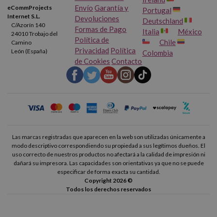
Envío
Garantía y
eCommProjects
Portugal
Internet S.L.
Devoluciones
Deutschland
C/Azorín 140
Formas de Pago
Italia
México
24010 Trobajo del
Política de
Chile
Camino
Privacidad
Política
León (España)
Colombia
de Cookies
Contacto
Las marcas registradas que aparecen en la web son utilizadas únicamente a
modo descriptivo correspondiendo su propiedad a sus legítimos dueños. El
uso correcto de nuestros productos no afectará a la calidad de impresión ni
dañará su impresora. Las capacidades son orientativas ya que no se puede
especificar de forma exacta su cantidad.
Copyright 2026 ©
Todos los derechos reservados