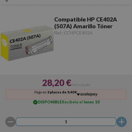
Compatible HP CE402A
(507A) Amarillo Tóner
Ref.:
CCHPCE402A
28,20 €
IVA incluido
Paga en
3 plazos de 9,40 €
DISPONIBLE
Recíbelo el
lunes 10