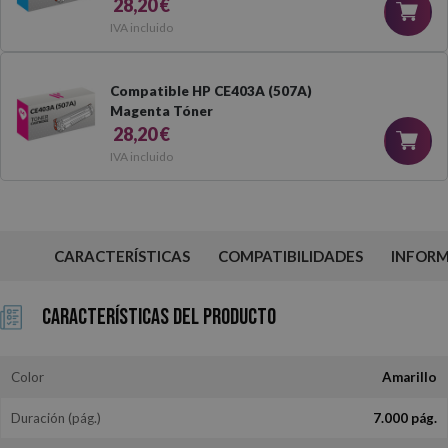
28,20 €
IVA incluido
Compatible HP CE403A (507A)
Magenta Tóner
28,20 €
IVA incluido
CARACTERÍSTICAS
COMPATIBILIDADES
INFOR
Características del Producto
Color
Amarillo
Duración (pág.)
7.000 pág.