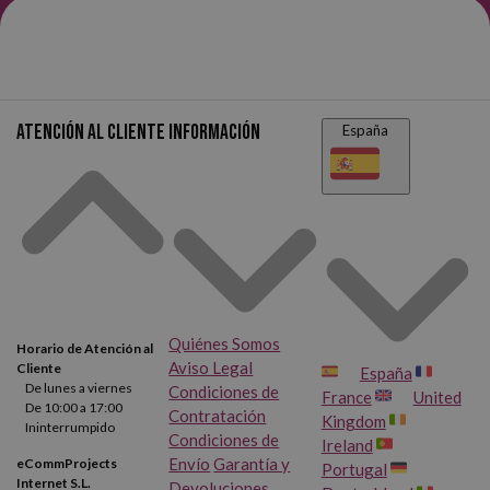
Atención al cliente
Información
España
Quiénes Somos
Horario de Atención al
Aviso Legal
Cliente
España
De lunes a viernes
Condiciones de
France
United
De 10:00 a 17:00
Contratación
Kingdom
Ininterrumpido
Condiciones de
Ireland
Envío
Garantía y
eCommProjects
Portugal
Internet S.L.
Devoluciones