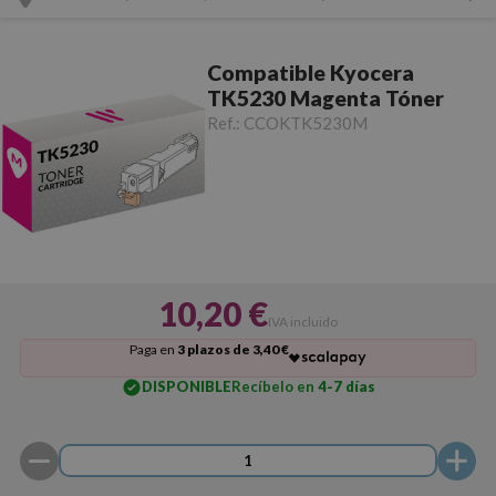
Compatible Kyocera
TK5230 Magenta Tóner
Ref.:
CCOKTK5230M
10,20 €
IVA incluido
Paga en
3 plazos de 3,40 €
DISPONIBLE
Recíbelo en
4-7 días