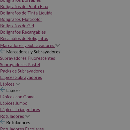
Bolígrafos Borrables
Bolígrafos de Punta Fina
Bolígrafos de Tinta Líquida
Bolígrafos Multicolor
Bolígrafos de Gel
Bolígrafos Recargables
Recambios de Bolígrafos
Marcadores y Subrayadores
Marcadores y Subrayadores
Subrayadores Fluorescentes
Subrayadores Pastel
Packs de Subrayadores
Lápices Subrayadores
Lápices
Lápices
Lápices con Goma
Lápices Jumbo
Lápices Triangulares
Rotuladores
Rotuladores
Rotuladores Escolares