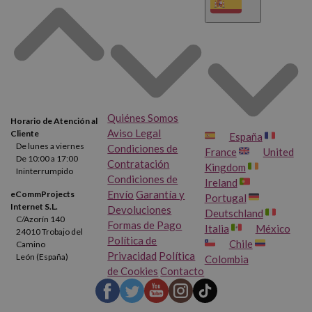
Quiénes Somos
Horario de Atención al
Aviso Legal
Cliente
España
De lunes a viernes
Condiciones de
France
United
De 10:00 a 17:00
Contratación
Kingdom
Ininterrumpido
Condiciones de
Ireland
Envío
Garantía y
eCommProjects
Portugal
Internet S.L.
Devoluciones
Deutschland
C/Azorín 140
Formas de Pago
Italia
México
24010 Trobajo del
Política de
Chile
Camino
Privacidad
Política
León (España)
Colombia
de Cookies
Contacto