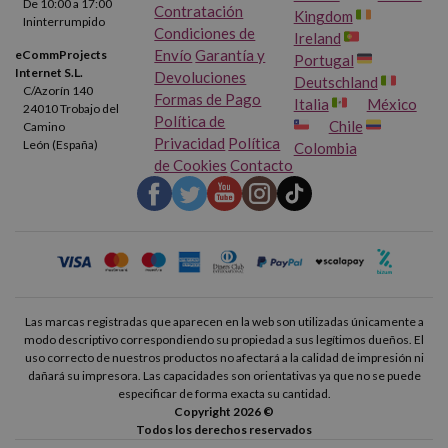
De 10:00 a 17:00
Contratación
Kingdom
Ininterrumpido
Condiciones de
Ireland
Envío
Garantía y
eCommProjects
Portugal
Internet S.L.
Devoluciones
Deutschland
C/Azorín 140
Formas de Pago
Italia
México
24010 Trobajo del
Política de
Chile
Camino
Privacidad
Política
León (España)
Colombia
de Cookies
Contacto
Las marcas registradas que aparecen en la web son utilizadas únicamente a
modo descriptivo correspondiendo su propiedad a sus legítimos dueños. El
uso correcto de nuestros productos no afectará a la calidad de impresión ni
dañará su impresora. Las capacidades son orientativas ya que no se puede
especificar de forma exacta su cantidad.
Copyright 2026 ©
Todos los derechos reservados