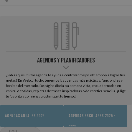
Agendas y Planificadores
¿Sabías que utilizar agenda te ayuda a controlar mejor el tiempo y a lograr tus
metas? En Webcartucho tenemos las agendas más prácticas, funcionales y
bonitas del mercado. De página diaria o a semana vista, encuadernadas en
espiral o cosidas, repletas de frases inspiradoras o de estética sencilla. ¡Elige
tu favorita y comienza a optimizart tu tiempo!
AGENDAS ANUALES 2025
AGENDAS ESCOLARES 2025 -
2026