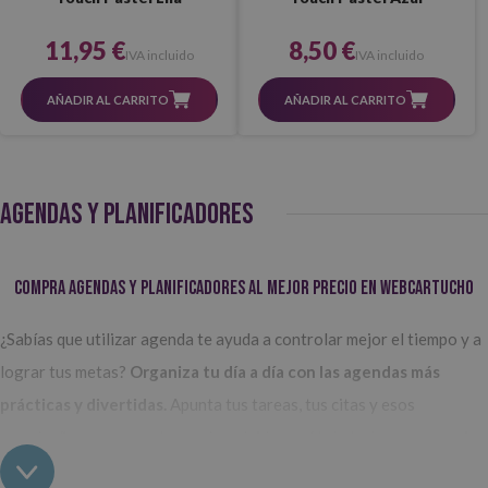
11,95 €
8,50 €
IVA incluido
IVA incluido
AÑADIR AL CARRITO
AÑADIR AL CARRITO
AGENDAS Y PLANIFICADORES
Compra agendas y planificadores al mejor precio en Webcartucho
¿Sabías que utilizar agenda te ayuda a controlar mejor el tiempo y a
lograr tus metas?
Organiza tu día a día con las agendas más
prácticas y divertidas.
Apunta tus tareas, tus citas y esos
cumpleaños que no se te pueden olvidar, anótalo todo para que, si
dejas de hacer algo, sea porque te da la gana y no por despiste.
En