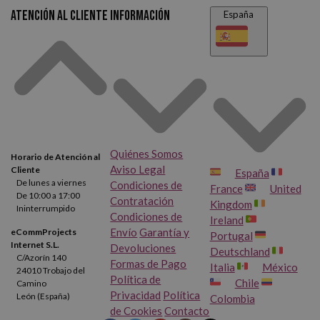
Atención al cliente
Información
España
Quiénes Somos
Horario de Atención al
Aviso Legal
Cliente
España
De lunes a viernes
Condiciones de
France
United
De 10:00 a 17:00
Contratación
Kingdom
Ininterrumpido
Condiciones de
Ireland
Envío
Garantía y
eCommProjects
Portugal
Internet S.L.
Devoluciones
Deutschland
C/Azorín 140
Formas de Pago
Italia
México
24010 Trobajo del
Política de
Chile
Camino
Privacidad
Política
León (España)
Colombia
de Cookies
Contacto