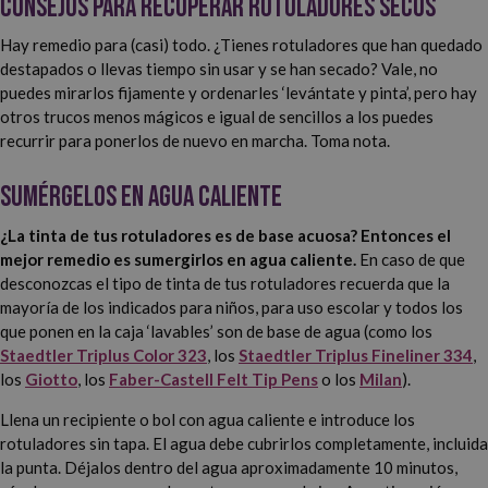
Consejos para recuperar rotuladores secos
Hay remedio para (casi) todo. ¿Tienes rotuladores que han quedado
destapados o llevas tiempo sin usar y se han secado? Vale, no
puedes mirarlos fijamente y ordenarles ‘levántate y pinta’, pero hay
otros trucos menos mágicos e igual de sencillos a los puedes
recurrir para ponerlos de nuevo en marcha. Toma nota.
Sumérgelos en agua caliente
¿La tinta de tus rotuladores es de base acuosa? Entonces el
mejor remedio es sumergirlos en agua caliente.
En caso de que
desconozcas el tipo de tinta de tus rotuladores recuerda que la
mayoría de los indicados para niños, para uso escolar y todos los
que ponen en la caja ‘lavables’ son de base de agua (como los
Staedtler Triplus Color 323
, los
Staedtler Triplus Fineliner 334
,
los
Giotto
, los
Faber-Castell Felt Tip Pens
o los
Milan
).
Llena un recipiente o bol con agua caliente e introduce los
rotuladores sin tapa. El agua debe cubrirlos completamente, incluida
la punta. Déjalos dentro del agua aproximadamente 10 minutos,