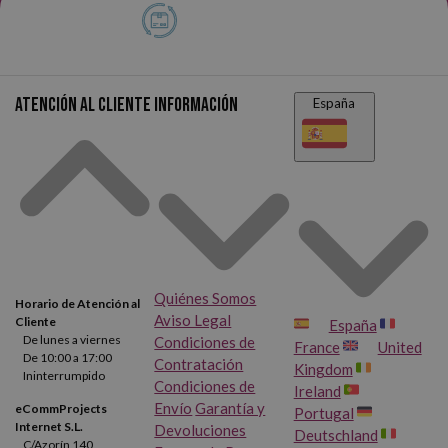
Atención al cliente
Información
España
Quiénes Somos
Horario de Atención al
Aviso Legal
Cliente
España
De lunes a viernes
Condiciones de
France
United
De 10:00 a 17:00
Contratación
Kingdom
Ininterrumpido
Condiciones de
Ireland
Envío
Garantía y
eCommProjects
Portugal
Internet S.L.
Devoluciones
Deutschland
C/Azorín 140