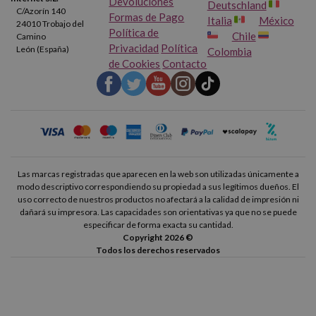
Devoluciones
HP Envy 4503
HP Envy 4504
Deutschland
C/Azorín 140
Formas de Pago
Italia
México
24010 Trobajo del
Política de
Chile
HP Envy 4505
HP Envy 4506
Camino
Privacidad
Política
León (España)
Colombia
de Cookies
Contacto
HP Envy 4507
HP Envy 4508
HP Envy 5530
HP Envy 5532
HP Envy 5534
HP Envy 5535
Las marcas registradas que aparecen en la web son utilizadas únicamente a
HP Envy 5536
HP Envy 5539
modo descriptivo correspondiendo su propiedad a sus legítimos dueños. El
uso correcto de nuestros productos no afectará a la calidad de impresión ni
dañará su impresora. Las capacidades son orientativas ya que no se puede
HP Officejet 2620
HP Officejet 2622
especificar de forma exacta su cantidad.
Copyright 2026 ©
HP Officejet 2624
HP Officejet 4630
Todos los derechos reservados
HP Officejet 4631
HP Officejet 4632