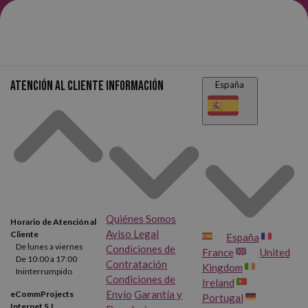
HP Deskjet 3000
HP Deskjet 3050
HP Deskjet 3050 A
HP Deskjet 3050 SE
Atención al cliente
Información
España
HP Deskjet 3050 VE
HP Deskjet 3052
HP Deskjet 3052 A
HP Deskjet 3054 A
HP Deskjet 3055
HP Deskjet 3055 A
HP Deskjet 3056 A
HP Deskjet 3057 A
Quiénes Somos
Horario de Atención al
Aviso Legal
Cliente
España
HP Deskjet 3059 A
HP Envy 4500
De lunes a viernes
Condiciones de
France
United
De 10:00 a 17:00
Contratación
Kingdom
Ininterrumpido
HP Envy 4501
HP Envy 4502
Condiciones de
Ireland
Envío
Garantía y
eCommProjects
Portugal
Internet S.L.