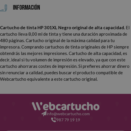
Información
HP Deskjet 2050 A
HP Deskjet 2050 S
Cartucho de tinta HP 301XL Negro original de alta capacidad.
El
HP Deskjet 2054 A
HP Deskjet 2510
cartucho lleva 8,00 ml de tinta y tiene una duración aproximada de
480 páginas. Cartucho original de la máxima calidad para tu
HP Deskjet 2511
HP Deskjet 2512
impresora.
Comprando cartuchos de tinta originales de HP siempre
obtendrás las mejores impresiones. Cartucho de alta capacidad, es
HP Deskjet 2514
HP Deskjet 2540
decir, ideal si tu volumen de impresión es elevado, ya que con este
cartucho ahorraras costes de impresión. Si prefieres ahorrar dinero
HP Deskjet 2541
HP Deskjet 2542
sin renunciar a calidad, puedes buscar el producto compatible de
Webcartucho equivalente a este cartucho original.
HP Deskjet 2543
HP Deskjet 2544
HP Deskjet 2545
HP Deskjet 2545 Gray
info@webcartucho.com
HP Deskjet 2546
HP Deskjet 2547
987 79 19 19
HP Deskjet 2549
HP Deskjet 2550