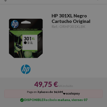
HP 301XL Negro
Cartucho Original
Ref.:
ORHP301XLBK
49,75 €
IVA incluido
Paga en
3 plazos de 16,58 €
DISPONIBLE
Recíbelo
mañana, viernes 07