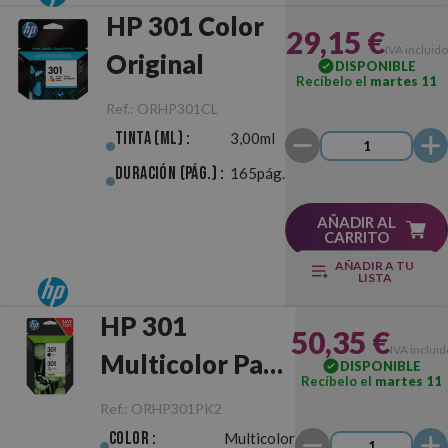
HP 301 Color
29,15 €
IVA incluido
Original
DISPONIBLE
Recíbelo el
martes 11
Ref.:
ORHP301CL
Tinta (ml) :
3,00ml
Duración (pág.) :
165pág.
AÑADIR AL
CARRITO
AÑADIR A TU
LISTA
HP 301
50,35 €
IVA incluid
Multicolor Pack
DISPONIBLE
Recíbelo el
martes 11
Negro/Color
Ref.:
ORHP301PK2
Original
Color :
Multicolor