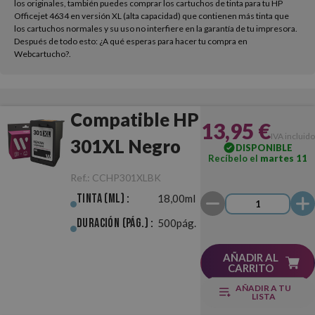
los originales, también puedes comprar los cartuchos de tinta para tu HP
Officejet 4634 en versión XL (alta capacidad) que contienen más tinta que
los cartuchos normales y su uso no interfiere en la garantía de tu impresora.
Después de todo esto: ¿A qué esperas para hacer tu compra en
Webcartucho?.
Compatible HP
13,95 €
IVA incluido
301XL Negro
DISPONIBLE
Recíbelo el
martes 11
Ref.:
CCHP301XLBK
Tinta (ml) :
18,00ml
Duración (pág.) :
500pág.
AÑADIR AL
CARRITO
AÑADIR A TU
LISTA