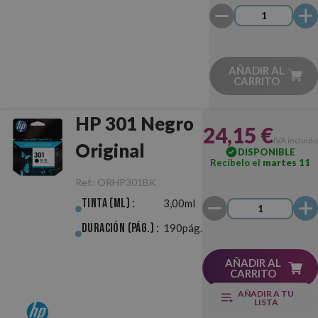
AÑADIR AL
CARRITO
HP 301 Negro
24,15 €
IVA incluido
Original
DISPONIBLE
Recíbelo el
martes 11
Ref.:
ORHP301BK
Tinta (ml) :
3,00ml
Duración (pág.) :
190pág.
AÑADIR AL
CARRITO
AÑADIR A TU
LISTA