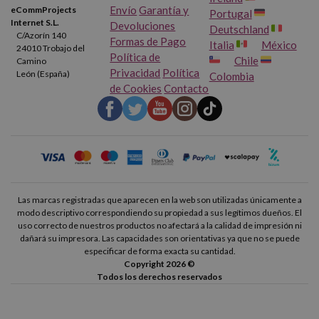
Envío
Garantía y
eCommProjects
Portugal
Internet S.L.
Devoluciones
Deutschland
C/Azorín 140
Formas de Pago
Italia
México
24010 Trobajo del
Política de
Chile
Camino
Privacidad
Política
León (España)
Colombia
de Cookies
Contacto
Las marcas registradas que aparecen en la web son utilizadas únicamente a
modo descriptivo correspondiendo su propiedad a sus legítimos dueños. El
uso correcto de nuestros productos no afectará a la calidad de impresión ni
dañará su impresora. Las capacidades son orientativas ya que no se puede
especificar de forma exacta su cantidad.
Copyright 2026 ©
Todos los derechos reservados