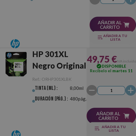
AÑADIR AL
CARRITO
AÑADIR A TU
LISTA
HP 301XL
49,75 €
IVA incluido
Negro Original
DISPONIBLE
Recíbelo el
martes 11
Ref.:
ORHP301XLBK
Tinta (ml) :
8,00ml
Duración (pág.) :
480pág.
AÑADIR AL
CARRITO
AÑADIR A TU
LISTA