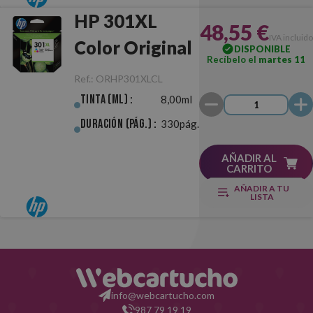
HP 301XL
48,55 €
IVA incluido
Color Original
DISPONIBLE
Recíbelo el
martes 11
Ref.:
ORHP301XLCL
Tinta (ml) :
8,00ml
Duración (pág.) :
330pág.
AÑADIR AL
CARRITO
AÑADIR A TU
LISTA
info@webcartucho.com
987 79 19 19