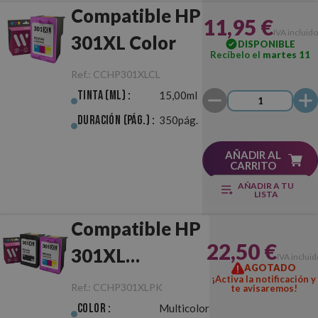
Compatible HP
11,95 €
IVA incluido
301XL Color
DISPONIBLE
Recíbelo el
martes 11
Ref.:
CCHP301XLCL
Tinta (ml) :
15,00ml
Duración (pág.) :
350pág.
AÑADIR AL
CARRITO
AÑADIR A TU
LISTA
Compatible HP
22,50 €
301XL
IVA incluid
AGOTADO
Negro/Color
¡Activa la notificación y
Ref.:
CCHP301XLPK
te avisaremos!
Pack
Color :
Multicolor