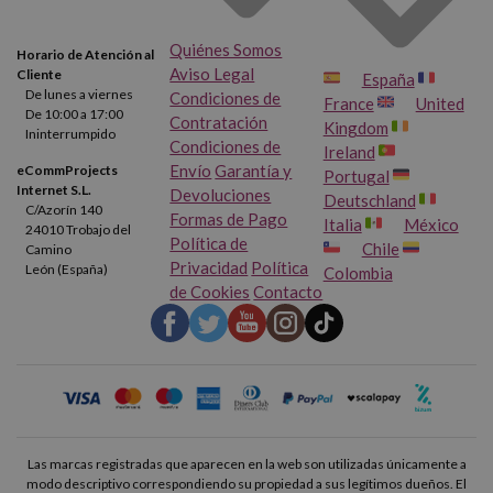
Quiénes Somos
Horario de Atención al
Aviso Legal
Cliente
España
De lunes a viernes
Condiciones de
France
United
De 10:00 a 17:00
Contratación
Kingdom
Ininterrumpido
Condiciones de
Ireland
Envío
Garantía y
eCommProjects
Portugal
Internet S.L.
Devoluciones
Deutschland
C/Azorín 140
Formas de Pago
Italia
México
24010 Trobajo del
Política de
Chile
Camino
Privacidad
Política
León (España)
Colombia
de Cookies
Contacto
Las marcas registradas que aparecen en la web son utilizadas únicamente a
modo descriptivo correspondiendo su propiedad a sus legítimos dueños. El