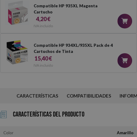
Compatible HP 935XL Magenta
Cartucho
4,20 €
IVA incluido
Compatible HP 934XL/935XL Pack de 4
Cartuchos de Tinta
15,40 €
IVA incluido
CARACTERÍSTICAS
COMPATIBILIDADES
INFOR
Características del Producto
Color
Amarillo