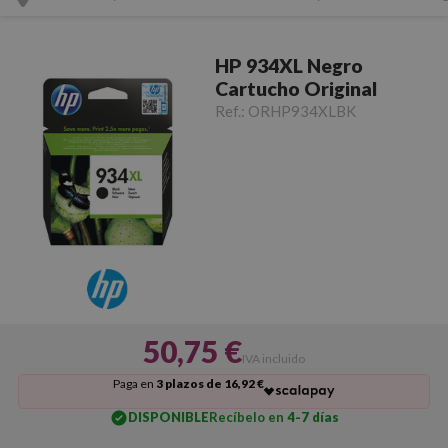
HP 934XL Negro
Cartucho Original
Ref.:
ORHP934XLBK
50,75 €
IVA incluido
Paga en
3 plazos de 16,92 €
DISPONIBLE
Recíbelo en
4-7 días