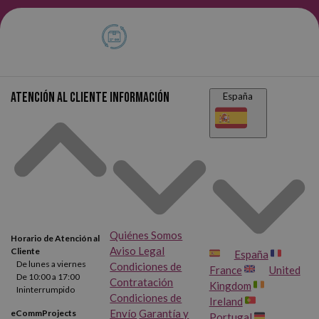
Atención al cliente
Información
España
Quiénes Somos
Horario de Atención al
Aviso Legal
Cliente
España
De lunes a viernes
Condiciones de
France
United
De 10:00 a 17:00
Contratación
Kingdom
Ininterrumpido
Condiciones de
Ireland
Envío
Garantía y
eCommProjects
Portugal