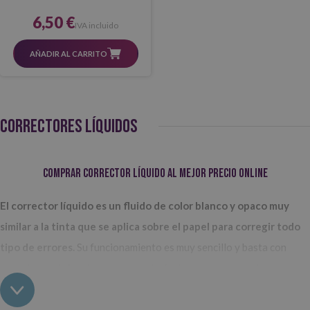
6,50 €
IVA incluido
AÑADIR AL CARRITO
CORRECTORES LÍQUIDOS
Comprar corrector líquido al mejor precio online
El corrector líquido es un fluido de color blanco y opaco muy
similar a la tinta que se aplica sobre el papel para corregir todo
tipo de errores.
Su funcionamiento es muy sencillo y basta con
humedecer el pincel con un poco de líquido corrector, aplicarlo
sobre el fallo que quieres borrar y esperar a que se seque. Cuando lo
tengas, ya podrás volver a escribir o dibujar encima sin ningún