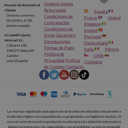
Quiénes Somos
quieres hacerte con un corrector líquido de calidad, confía en
Horario de Atención al
Aviso Legal
Cliente
España
esta marca, es una de las mejores opciones del mercado.
De lunes a viernes
Condiciones de
France
United
De 10:00 a 17:00
Contratación
Kingdom
Ininterrumpido
Para colegios, institutos y oficinas, los correctores líquidos son
Condiciones de
Ireland
imprescindibles en cualquier ámbito.
Envío
Garantía y
eCommProjects
Portugal
Internet S.L.
Devoluciones
Deutschland
C/Azorín 140
Formas de Pago
Italia
México
24010 Trobajo del
Política de
Chile
Camino
Privacidad
Política
León (España)
Colombia
de Cookies
Contacto
Las marcas registradas que aparecen en la web son utilizadas únicamente a
modo descriptivo correspondiendo su propiedad a sus legítimos dueños. El
uso correcto de nuestros productos no afectará a la calidad de impresión ni
dañará su impresora. Las capacidades son orientativas ya que no se puede