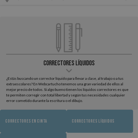
Correctores Líquidos
¿Estás buscando un corrector líquido para llevar a clase, al trabajo o a tus
extraescolares? En Webcartucho tenemos una gran variedad de ellos al
mejor precio de todos. Si algo bueno tienen los líquidos correctores es que
te permiten corregir con total libertad y según tus necesidades cualquier
error cometido durante la escritura o el dibujo.
CORRECTORES EN CINTA
CORRECTORES LÍQUIDOS