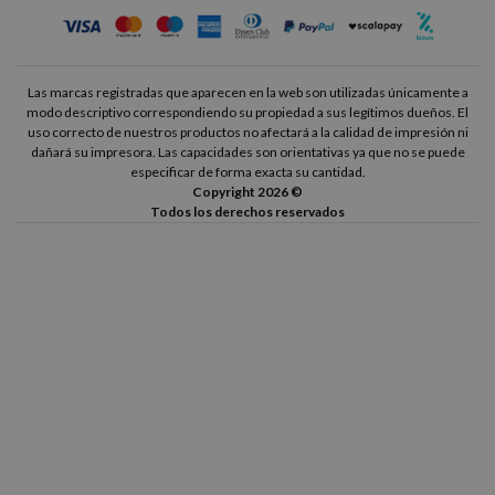
son unos de los más cómodos y prácticos que hay en el
mercado.
Bastará con que coloques encima el libro, despegues
el protector del forro y vayas pegándolo poco a poco mientras
Las marcas registradas que aparecen en la web son utilizadas únicamente a
los ajustas al completo. No necesitarás nada más, con el forro
modo descriptivo correspondiendo su propiedad a sus legítimos dueños. El
de libros adhesivo es suficiente.
Eso sí, ¡ten cuidado de no
uso correcto de nuestros productos no afectará a la calidad de impresión ni
dañará su impresora. Las capacidades son orientativas ya que no se puede
dejar burbujas!
especificar de forma exacta su cantidad.
Copyright 2026 ©
Todos los derechos reservados