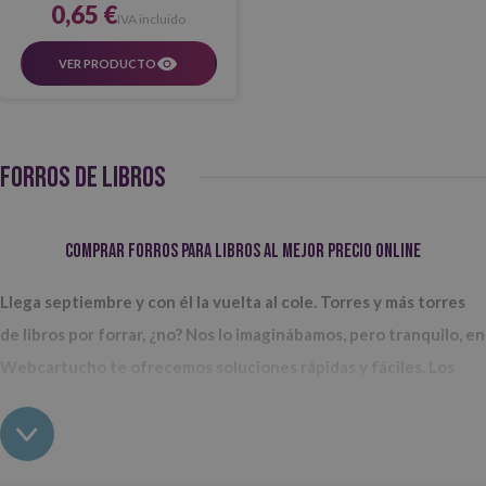
0,65 €
IVA incluido
VER PRODUCTO
FORROS DE LIBROS
Comprar forros para libros al mejor precio online
Llega septiembre y con él la vuelta al cole. Torres y más torres
de libros por forrar, ¿no? Nos lo imaginábamos, pero tranquilo, en
Webcartucho te ofrecemos soluciones rápidas y fáciles. Los
forros para libros o forralibros que encontrarás en nuestra
tienda online vienen todos en formato de rollo
para que vayas
utilizando en función de cuánto necesitas en cada momento. Los