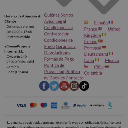
Quiénes Somos
Horario de Atención al
Aviso Legal
Cliente
España
De lunes a viernes
Condiciones de
France
United
De 10:00 a 17:00
Contratación
Kingdom
Ininterrumpido
Condiciones de
Ireland
Envío
Garantía y
eCommProjects
Portugal
Internet S.L.
Devoluciones
Deutschland
C/Azorín 140
Formas de Pago
Italia
México
24010 Trobajo del
Política de
Chile
Camino
Privacidad
Política
León (España)
Colombia
de Cookies
Contacto
Las marcas registradas que aparecen en la web son utilizadas únicamente a
modo descriptivo correspondiendo su propiedad a sus legítimos dueños. El