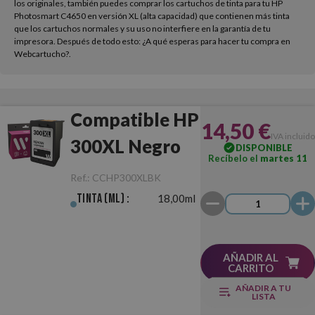
los originales, también puedes comprar los cartuchos de tinta para tu HP
Photosmart C4650 en versión XL (alta capacidad) que contienen más tinta
que los cartuchos normales y su uso no interfiere en la garantía de tu
impresora. Después de todo esto: ¿A qué esperas para hacer tu compra en
Webcartucho?.
Compatible HP
14,50 €
IVA incluido
300XL Negro
DISPONIBLE
Recíbelo el
martes 11
Ref.:
CCHP300XLBK
Tinta (ml) :
18,00ml
AÑADIR AL
CARRITO
AÑADIR A TU
LISTA