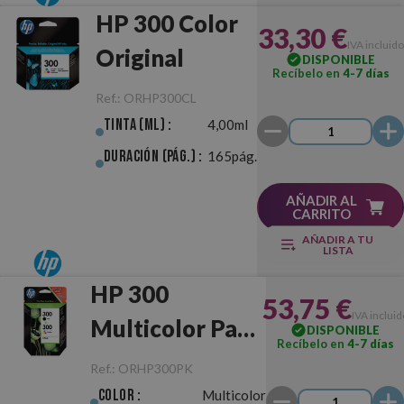
HP 300 Color
33,30 €
IVA incluido
Original
DISPONIBLE
Recíbelo en
4-7 días
Ref.:
ORHP300CL
Tinta (ml) :
4,00ml
Duración (pág.) :
165pág.
AÑADIR AL
CARRITO
AÑADIR A TU
LISTA
HP 300
53,75 €
IVA incluid
Multicolor Pack
DISPONIBLE
Recíbelo en
4-7 días
Negro/Color
Ref.:
ORHP300PK
Original
Color :
Multicolor