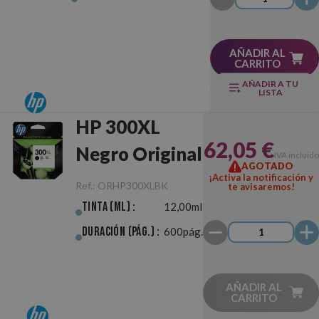
AÑADIR AL
CARRITO
AÑADIR A TU
LISTA
HP 300XL
62,05 €
Negro Original
IVA incluido
AGOTADO
¡Activa la notificación y
Ref.:
ORHP300XLBK
te avisaremos!
Tinta (ml) :
12,00ml
Duración (pág.) :
600pág.
AÑADIR AL
CARRITO