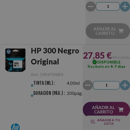
AÑADIR AL
CARRITO
HP 300 Negro
27,85 €
IVA incluido
Original
DISPONIBLE
Recíbelo en
4-7 días
Ref.:
ORHP300BK
Tinta (ml) :
4,00ml
Duración (pág.) :
200pág.
AÑADIR AL
CARRITO
AÑADIR A TU
LISTA