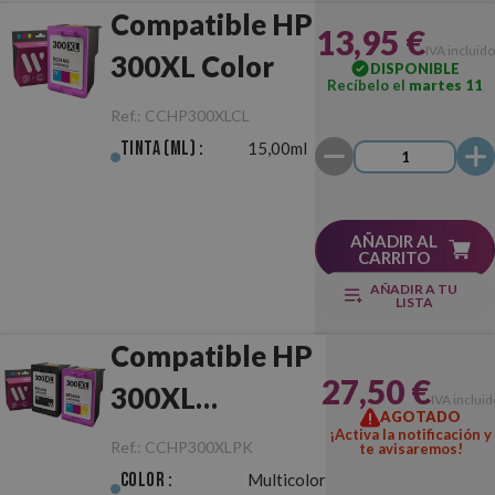
Compatible HP
13,95 €
IVA incluido
300XL Color
DISPONIBLE
Recíbelo el
martes 11
Ref.:
CCHP300XLCL
Tinta (ml) :
15,00ml
AÑADIR AL
CARRITO
AÑADIR A TU
LISTA
Compatible HP
27,50 €
300XL
IVA incluid
AGOTADO
Negro/Color
¡Activa la notificación y
Ref.:
CCHP300XLPK
te avisaremos!
Pack
Color :
Multicolor