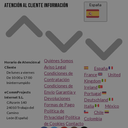
Atención al cliente
Información
España
MILAN
,
Faber-Castell
y
STAEDTLER
son las marcas que forman
nuestro catálogo online de lápices con goma.
Los puedes
encontrar con minas de distintas durezas, pero
todos ellos cuentan
con la misma característica común: traen una pequeña goma
incorporada en la parte superior del lápiz.
Ten clara cuál quieres
que sea la dureza de la mina de tu lápiz con goma de borrar y escoge
Quiénes Somos
Horario de Atención al
la opción que más te guste. ¡Cualquiera de las marcas que tenemos a
Aviso Legal
Cliente
España
tu disposición son una alternativa excelente!
De lunes a viernes
Condiciones de
France
United
De 10:00 a 17:00
Contratación
Kingdom
Ininterrumpido
Condiciones de
Ireland
Envío
Garantía y
eCommProjects
Portugal
Internet S.L.
Devoluciones
Deutschland
C/Azorín 140
Formas de Pago
Italia
México
24010 Trobajo del
Política de
Chile
Camino
Privacidad
Política
León (España)
Colombia
de Cookies
Contacto