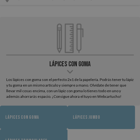
Lápices con Goma
Los lápices con goma son el perfecto 2x1 de la papelería. Podrás tener tu lápiz
y tu goma en un mismo artículo y siempre a mano. Olvídate de tener que
llevar mil cosas encima, con un lápiz con goma lo tienes todo en uno y
además ahorrarás espacio. ¡Consigue ahora el tuyo en Webcartucho!
LÁPICES CON GOMA
LÁPICES JUMBO