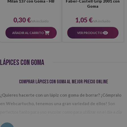
Milan 137 con Goma - HB
Faber-Castell Grip 2001 con
Goma
0,30 €
1,05 €
IVA incluido
IVA incluido
AÑADIR AL CARRITO
VER PRODUCTO
LÁPICES CON GOMA
Comprar lápices con goma al mejor precio online
¿Quieres hacerte con un lápiz con goma de borrar? ¡Cómpralo
en Webcartucho, tenemos una gran variedad de ellos!
Son
perfectos tanto para uso escolar como para utilizar en el día a día
en cualquier oficina, hogar o comercio. Hay algunos que, incluso,