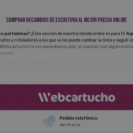
Comprar recambios de escritura al mejor precio online
 tu portaminas?
¡Esta sección de nuestra tienda online es para ti!
Aqu
rafos y rotuladores a los que se les puede cambiar la tinta y seguir 
Webcartucho te recomendamos que, si cuentas con algún instru
medias!
 se refiere esa es
PILOT
.
Para bolígrafos, rotuladores y plumas cali
Tipos de recambios de escritura que tenemos en Webcartuch
s recambios de escritura para varios instrumentos diferentes
ores diferentes para que puedas escoger aquellas que lleva tu por
 y los colores más habituales son el negro, el azul y el rojo. Además
uestra selección y hazte con aquellos que necesitas.
Pedido telefónico
987 79 19 19