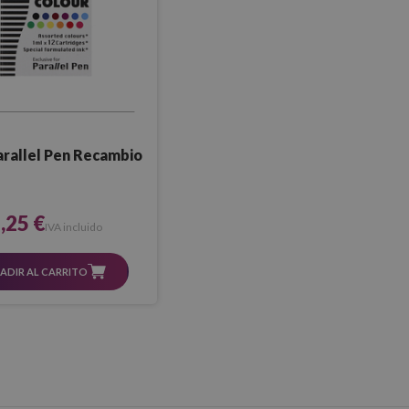
arallel Pen Recambio
,25 €
IVA incluido
ADIR AL CARRITO