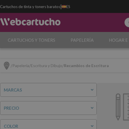
|
Cartuchos de tinta y toners baratos
ES
CARTUCHOS Y TONERS
PAPELERÍA
HOGAR E
Papelería
Escritura y Dibujo
Recambios de Escritura
MARCAS
PRECIO
COLOR