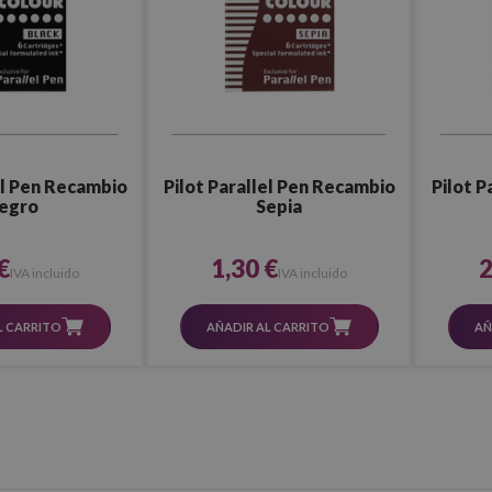
el Pen Recambio
Pilot Parallel Pen Recambio
Pilot P
egro
Sepia
€
1,30 €
2
IVA incluido
IVA incluido
L CARRITO
AÑADIR AL CARRITO
AÑ