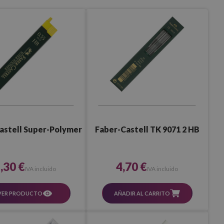
Faber-Castell TK 9071 2 HB
astell Super-Polymer
4,70 €
,30 €
IVA incluido
IVA incluido
AÑADIR AL CARRITO
VER PRODUCTO