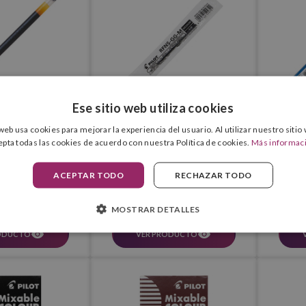
Ese sitio web utiliza cookies
 web usa cookies para mejorar la experiencia del usuario. Al utilizar nuestro sitio
epta todas las cookies de acuerdo con nuestra Política de cookies.
Más informac
-2 Recambio
Pilot RFNS-GG-M
Pilot 
ACEPTAR TODO
RECHAZAR TODO
€
0,75 €
4
IVA incluido
IVA incluido
MOSTRAR DETALLES
ODUCTO
VER PRODUCTO