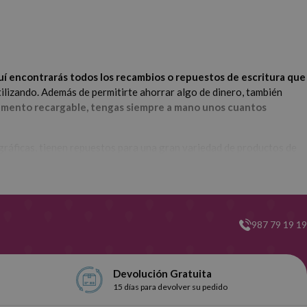
í encontrarás todos los recambios o repuestos de escritura que
utilizando. Además de permitirte ahorrar algo de dinero, también
mento recargable, tengas siempre a mano unos cuantos
gráficas, tienen repuestos para una gran variedad de productos de
o
.
Vayamos por partes.
Unos de los repuestos más populares que
987 79 19 19
taminas.
Los
recambios para bolígrafos
son otro de los tipos que
 de estos,
también contamos con recambios de escritura para
Devolución Gratuita
15 días para devolver su pedido