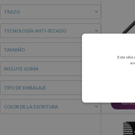
TRAZO
TECNOLOGÍA ANTI-SECADO
TAMAÑO
Este sitio
ac
Pilot G
INCLUYE GOMA
1,15 
TIPO DE EMBALAJE
VER PR
COLOR DE LA ESCRITURA