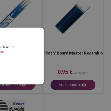
 web, usted
ión
Frixion Ball Recambio
Pilot V Board Master Recambio
,20 €
0,95 €
IVA incluido
IVA incluido
VER PRODUCTO
VER PRODUCTO