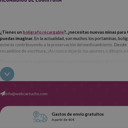
¿Tienes un
bolígrafo recargable
?, ¿necesitas nuevas minas para
puedas imaginar.
En la actualidad, son muchos los portaminas, bolíg
estarás contribuyendo a la preservación del medioambiente.
Desde 
recambios de escritura.
¡Así nunca dejarás tus apuntes o dibujos a 
Si hay una marca que destaca en cuanto a recambios de escritura
su catálogo.
Como ya hemos mencionado anteriormente,
en Webcartucho tenemo
info@webcartucho.com
existen son las famosas
minas
.
Las tenemos de varias marcas y gros
encontrarás en nuestra tienda online.
Suelen ser de la marca PILOT
rotuladores de pizarra blanca y para plumas caligráficas.
Explora n
Gastos de envío gratuitos
A partir de 40 €