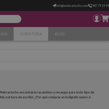
info@webcartucho.com
987 79 19 19
CIÓN
COPISTERÍA
BLOG
 En Webcartucho encontrarás recambios y recargas para todo tipo de
ible a la hora de escribir. ¿Por qué comprar un bolígrafo nuevo si