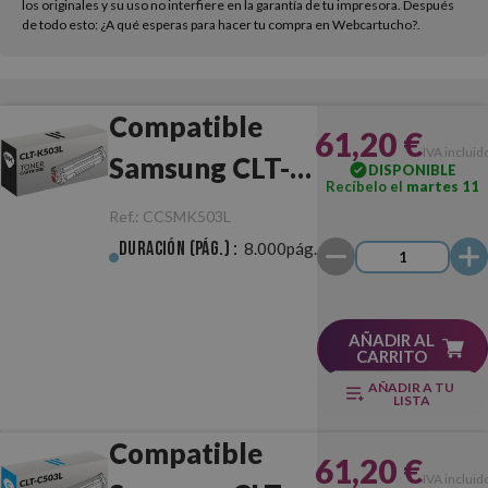
los originales y su uso no interfiere en la garantía de tu impresora. Después
de todo esto: ¿A qué esperas para hacer tu compra en Webcartucho?.
Compatible
61,20 €
IVA incluid
Samsung CLT-
DISPONIBLE
Recíbelo el
martes 11
K503L Negro
Ref.:
CCSMK503L
Duración (pág.) :
8.000pág.
AÑADIR AL
CARRITO
AÑADIR A TU
LISTA
Compatible
61,20 €
IVA incluid