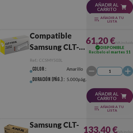
AÑADIR AL
CARRITO
AÑADIR A TU
LISTA
Compatible
61,20 €
IVA incluid
Samsung CLT-
DISPONIBLE
Recíbelo el
martes 11
Y503L Amarillo
Ref.:
CCSMY503L
Color :
Amarillo
Duración (pág.) :
5.000pág.
AÑADIR AL
CARRITO
AÑADIR A TU
LISTA
Samsung CLT-
133,40 €
IVA inclu