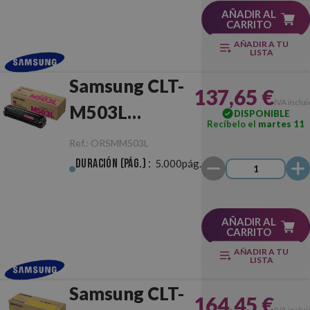
AÑADIR AL
CARRITO
AÑADIR A TU
LISTA
Samsung CLT-
137,65 €
IVA inclu
M503L
DISPONIBLE
Recíbelo el
martes 11
Magenta
Ref.:
ORSMM503L
Original
Duración (pág.) :
5.000pág.
AÑADIR AL
CARRITO
AÑADIR A TU
LISTA
Samsung CLT-
164,45 €
IVA inclu