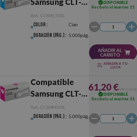
Samsung CLT-
DISPONIBLE
Recíbelo el
martes 11
C503L Cian
Ref.:
CCSMC503L
Color :
Cian
Duración (pág.) :
5.000pág.
AÑADIR AL
CARRITO
AÑADIR A TU
LISTA
Compatible
61,20 €
IVA incluid
Samsung CLT-
DISPONIBLE
Recíbelo el
martes 11
M503L
Ref.:
CCSMM503L
Magenta
Duración (pág.) :
5.000pág.