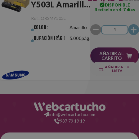
Y503L Amarillo
DISPONIBLE
Recíbelo en
4-7 días
Original
Ref.:
ORSMY503L
Color :
Amarillo
Duración (pág.) :
5.000pág.
AÑADIR AL
CARRITO
AÑADIR A TU
LISTA
info@webcartucho.com
987 79 19 19