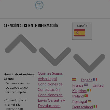
Atención al cliente
Información
España
Quiénes Somos
Horario de Atención al
Aviso Legal
Cliente
España
De lunes a viernes
Condiciones de
France
United
De 10:00 a 17:00
Contratación
Kingdom
Ininterrumpido
Condiciones de
Ireland
Envío
Garantía y
eCommProjects
Portugal
Internet S.L.
Devoluciones
Deutschland
C/Azorín 140