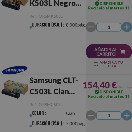
K503L Negro
DISPONIBLE
Recíbelo el
martes 11
Original
Ref.:
ORSMK503L
Duración (pág.) :
8.000pág.
AÑADIR AL
CARRITO
AÑADIR A TU
LISTA
Samsung CLT-
154,40 €
IVA inclu
C503L Cian
DISPONIBLE
Recíbelo el
martes 11
Original
Ref.:
ORSMC503L
Color :
Cian
Duración (pág.) :
5.000pág.