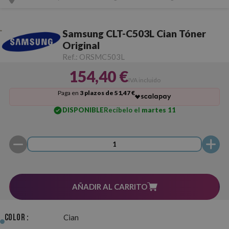
Samsung CLT-C503L Cian Tóner
Original
Ref.:
ORSMC503L
154,40 €
IVA incluido
Paga en
3 plazos de 51,47 €
DISPONIBLE
Recíbelo el
martes 11
AÑADIR AL CARRITO
Color :
Cian