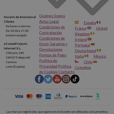
Quiénes Somos
Horario de Atención al
Aviso Legal
Cliente
España
De lunes a viernes
Condiciones de
France
United
De 10:00 a 17:00
Contratación
Kingdom
Ininterrumpido
Condiciones de
Ireland
Envío
Garantía y
eCommProjects
Portugal
Internet S.L.
Devoluciones
Deutschland
C/Azorín 140
Formas de Pago
Italia
México
24010 Trobajo del
Política de
Chile
Camino
Privacidad
Política
León (España)
Colombia
de Cookies
Contacto
Las marcas registradas que aparecen en la web son utilizadas únicamente a