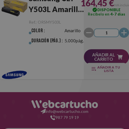
164,45 €
IVA inclu
Y503L Amarillo
DISPONIBLE
Recíbelo en
4-7 días
Original
Ref.:
ORSMY503L
Color :
Amarillo
Duración (pág.) :
5.000pág.
AÑADIR AL
CARRITO
AÑADIR A TU
LISTA
info@webcartucho.com
987 79 19 19