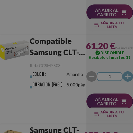
AÑADIR AL
CARRITO
AÑADIR A TU
LISTA
Compatible
61,20 €
IVA incluid
Samsung CLT-
DISPONIBLE
Recíbelo el
martes 11
Y503L Amarillo
Ref.:
CCSMY503L
Color :
Amarillo
Duración (pág.) :
5.000pág.
AÑADIR AL
CARRITO
AÑADIR A TU
LISTA
Samsung CLT-