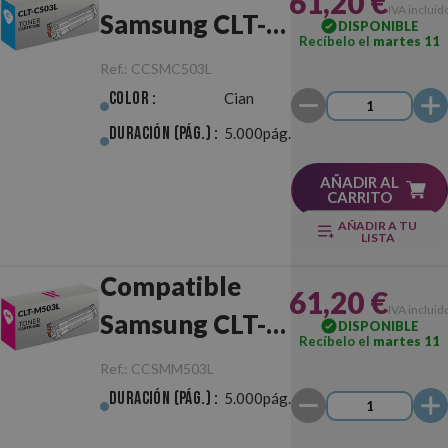
61,20 €
IVA incluid
Samsung CLT-
DISPONIBLE
Recíbelo el
martes 11
C503L Cian
Ref.:
CCSMC503L
Color :
Cian
Duración (pág.) :
5.000pág.
AÑADIR AL
CARRITO
AÑADIR A TU
LISTA
Compatible
61,20 €
IVA incluid
Samsung CLT-
DISPONIBLE
Recíbelo el
martes 11
M503L
Ref.:
CCSMM503L
Magenta
Duración (pág.) :
5.000pág.