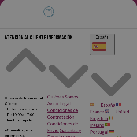
Atención al cliente
Información
España
Quiénes Somos
Horario de Atención al
Aviso Legal
Cliente
España
De lunes a viernes
Condiciones de
France
United
De 10:00 a 17:00
Contratación
Kingdom
Ininterrumpido
Condiciones de
Ireland
Envío
Garantía y
eCommProjects
Portugal
Internet S.L.
Devoluciones