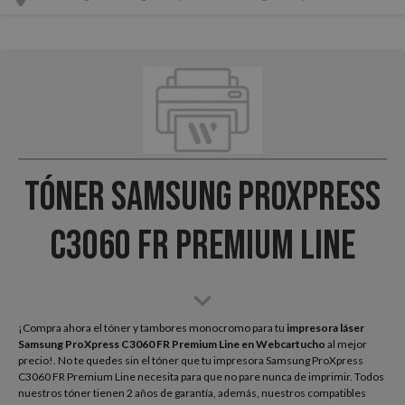
Tóner Samsung ProXpress
C3060 FR Premium Line
¡Compra ahora el tóner y tambores monocromo para tu
impresora láser
Samsung ProXpress C3060 FR Premium Line
en Webcartucho
al mejor
precio!. No te quedes sin el tóner que tu impresora Samsung ProXpress
C3060 FR Premium Line necesita para que no pare nunca de imprimir. Todos
nuestros tóner tienen 2 años de garantía, además, nuestros compatibles