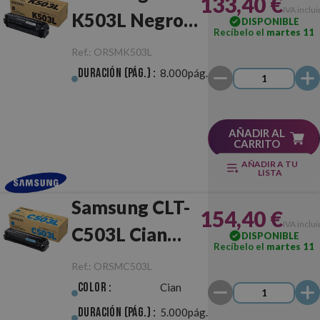
133,40 €
IVA inclu
K503L Negro
DISPONIBLE
Recíbelo el
martes 11
Original
Ref.:
ORSMK503L
Duración (pág.) :
8.000pág.
AÑADIR AL
CARRITO
AÑADIR A TU
LISTA
Samsung CLT-
154,40 €
IVA inclu
C503L Cian
DISPONIBLE
Recíbelo el
martes 11
Original
Ref.:
ORSMC503L
Color :
Cian
Duración (pág.) :
5.000pág.