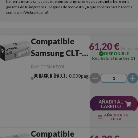
tienen la misma calidad que tienen los originales y su uso no interfiere en la
garantía de tu impresora. Después de todo esto: ¿A qué esperas para hacer tu
compra en Webcartucho?.
Compatible
61,20 €
IVA incluid
Samsung CLT-
DISPONIBLE
Recíbelo el
martes 11
K503L Negro
Ref.:
CCSMK503L
Duración (pág.) :
8.000pág.
AÑADIR AL
CARRITO
AÑADIR A TU
LISTA
Compatible