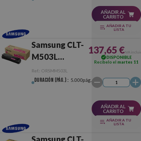
AÑADIR AL
CARRITO
AÑADIR A TU
LISTA
Samsung CLT-
137,65 €
IVA inclu
M503L
DISPONIBLE
Recíbelo el
martes 11
Magenta
Ref.:
ORSMM503L
Original
Duración (pág.) :
5.000pág.
AÑADIR AL
CARRITO
AÑADIR A TU
LISTA
Samsung CLT-