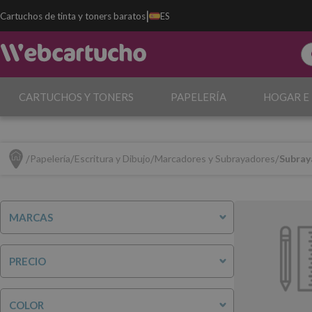
|
Cartuchos de tinta y toners baratos
ES
CARTUCHOS Y TONERS
PAPELERÍA
HOGAR E
Papelería
Escritura y Dibujo
Marcadores y Subrayadores
Subray
MARCAS
PRECIO
COLOR