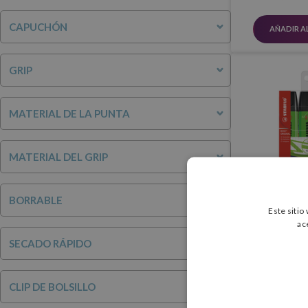
CAPUCHÓN
AÑADIR A
GRIP
MATERIAL DE LA PUNTA
MATERIAL DEL GRIP
BORRABLE
Este sitio
Stabilo Boss 
ac
(Estuche 4
SECADO RÁPIDO
4,50 
CLIP DE BOLSILLO
AÑADIR A