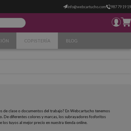
info@webcartucho.com
987 79 19 19
CIÓN
COPISTERÍA
BLOG
tes de clase o documentos del trabajo? En Webcartucho tenemos
o. De diferentes colores y marcas, los subrayadores fosforitos
e los tuyos al mejor precio en nuestra tienda online.