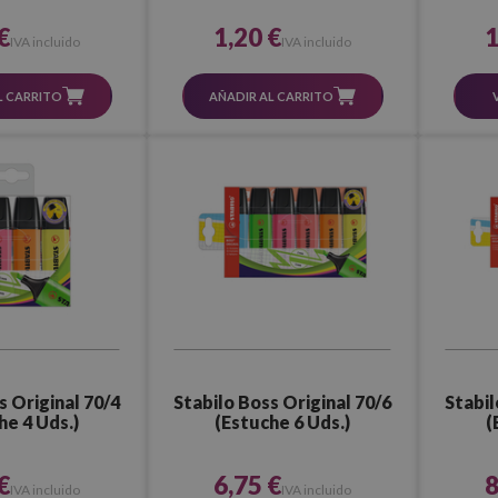
€
1,20 €
1
IVA incluido
IVA incluido
L CARRITO
AÑADIR AL CARRITO
s Original 70/4
Stabilo Boss Original 70/6
Stabil
he 4 Uds.)
(Estuche 6 Uds.)
(
€
6,75 €
8
IVA incluido
IVA incluido