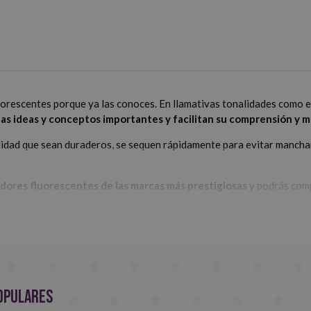
escentes porque ya las conoces. En llamativas tonalidades como el am
las ideas y conceptos importantes y facilitan su comprensión y 
idad que sean duraderos, se sequen rápidamente para evitar manchar
dores fluorescentes de las marcas más prestigiosas
y podrás comp
opulares