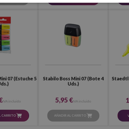
ini 07 (Estuche 5
Stabilo Boss Mini 07 (Bote 4
Staedtl
ds.)
Uds.)
€
5,95 €
1
IVA incluido
IVA incluido
L CARRITO
AÑADIR AL CARRITO