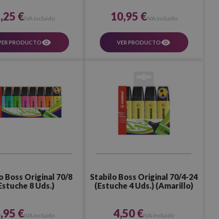
,25 €
10,95 €
IVA incluido
IVA incluido
VER PRODUCTO
VER PRODUCTO
o Boss Original 70/8
Stabilo Boss Original 70/4-24
Estuche 8 Uds.)
(Estuche 4 Uds.) (Amarillo)
,95 €
4,50 €
IVA incluido
IVA incluido