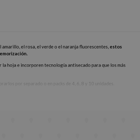
arillo, el rosa, el verde o el naranja fluorescentes,
estos
memorización.
 la hoja e incorporen tecnología antisecado para que los más
rarlos por separado o en packs de 4, 6, 8 y 10 unidades.