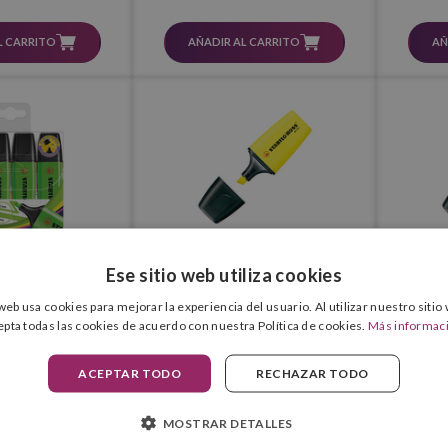
L CARRITO
AÑADIR AL CARRITO
AÑ
Ese sitio web utiliza cookies
 web usa cookies para mejorar la experiencia del usuario. Al utilizar nuestro sitio
Original 70/4-33
Stabilo Boss Mini 07
Stabilo
epta todas las cookies de acuerdo con nuestra Política de cookies.
Más informac
 Uds.) (Verde)
ACEPTAR TODO
RECHAZAR TODO
€
1,70 €
1
IVA incluido
IVA incluido
MOSTRAR DETALLES
L CARRITO
VER PRODUCTO