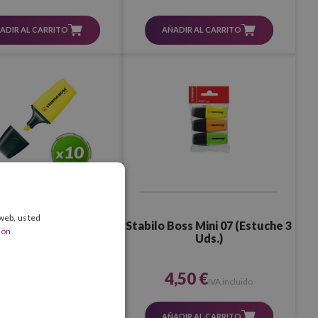
ADIR AL CARRITO
AÑADIR AL CARRITO
 web, usted
Stabilo Boss Mini 07 (Estuche 3
 Boss Mini 07 (Caja 10
ión
Uds.)
Uds.)
4,50 €
4,95 €
IVA incluido
IVA incluido
AÑADIR AL CARRITO
VER PRODUCTO