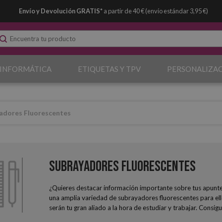
Envío y Devolución GRATIS*
a partir de 40 € (envío estándar 3,95 €)
 INFORMÁTICA
ETIQUETAS Y TPV
PERSONALIZA
adores Fluorescentes
Subrayadores Fluorescentes
¿Quieres destacar información importante sobre tus apun
una amplia variedad de subrayadores fluorescentes para ell
serán tu gran aliado a la hora de estudiar y trabajar. Consigu