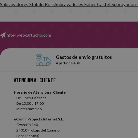
Subrayadores Stabilo Boss
Subrayadores Faber Castell
Subrayadores
info@webcartucho.com
Gastos de envío gratuitos
A partir de 40 €
Atención al cliente
Horario de Atención al Cliente
De lunes a viernes
De 10:00 a 17:00
Ininterrumpido
eCommProjects Internet S.L.
C/Azorín 140
24010 Trobajo del Camino
León (España)