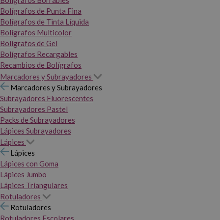
Bolígrafos Borrables
Bolígrafos de Punta Fina
Bolígrafos de Tinta Líquida
Bolígrafos Multicolor
Bolígrafos de Gel
Bolígrafos Recargables
Recambios de Bolígrafos
Marcadores y Subrayadores
Marcadores y Subrayadores
Subrayadores Fluorescentes
Subrayadores Pastel
Packs de Subrayadores
Lápices Subrayadores
Lápices
Lápices
Lápices con Goma
Lápices Jumbo
Lápices Triangulares
Rotuladores
Rotuladores
Rotuladores Escolares