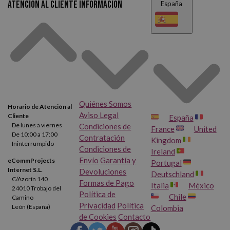
Atención al cliente
Información
España
Quiénes Somos
Horario de Atención al
Aviso Legal
Cliente
España
De lunes a viernes
Condiciones de
France
United
De 10:00 a 17:00
Contratación
Kingdom
Ininterrumpido
Condiciones de
Ireland
Envío
Garantía y
eCommProjects
Portugal
Internet S.L.
Devoluciones
Deutschland
C/Azorín 140
Formas de Pago
Italia
México
24010 Trobajo del
Política de
Chile
Camino
Privacidad
Política
León (España)
Colombia
de Cookies
Contacto