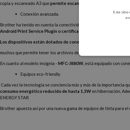
copia y escaneado A3 que
permite escanear o copiar por ambas p
Este sitio
Conexión avanzada.
ac
Brother ha tenido en cuenta la conectividad con dispositivos móvile
Android Print Service Plugin o certificado Mopria.
Los dispositivos están dotados de conexión Cloud
mediante la c
muchos que permite tener los archivos de forma automática sin nec
En cuanto al modelo insignia -
MFC-J880W
, está equipado con con
Equipos eco-friendly
Cada vez la tecnología se conciencia más y más de la importancia q
consumo energético reducido de hasta 1.3W
en hibernación. Ade
ENERGY STAR
Brother apuesta así por una nueva gama de equipos de tinta para el 