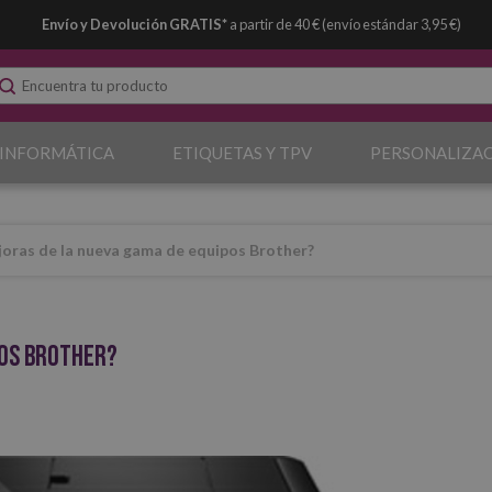
Envío y Devolución GRATIS*
a partir de 40 € (envío estándar 3,95 €)
 INFORMÁTICA
ETIQUETAS Y TPV
PERSONALIZA
joras de la nueva gama de equipos Brother?
pos Brother?