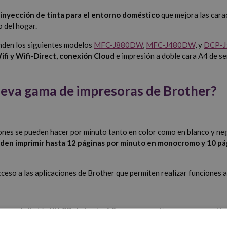
 inyección de tinta para el entorno doméstico
que mejora las carac
 del hogar.
nden los siguientes modelos
MFC-J880DW
,
MFC-J480DW
, y
DCP-
fi y Wifi-Direct, conexión Cloud
e impresión a doble cara A4 de s
 nueva gama de impresoras de Brother?
ones se pueden hacer por minuto tanto en color como en blanco y ne
en imprimir hasta 12 páginas por minuto en monocromo y 10 pág
ceso a las aplicaciones de Brother que permiten realizar funciones 
na
pantalla táctil LCD de hasta 6,8 cm
que permiten una navegación s
ADF)
que reduce el tiempo empleado en copiar, escanear o enviar fax