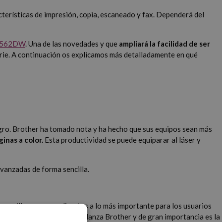
terísticas de impresión, copia, escaneado y fax. Dependerá del
J562DW
. Una de las novedades y que
ampliará la facilidad de ser
erie. A continuación os explicamos más detalladamente en qué
gro. Brother ha tomado nota y ha hecho que sus equipos sean más
inas a color.
Esta productividad se puede equiparar al láser y
avanzadas de forma sencilla.
encilla y accesos directos a lo más importante para los usuarios
es. Otra gran novedad que lanza Brother y de gran importancia es la