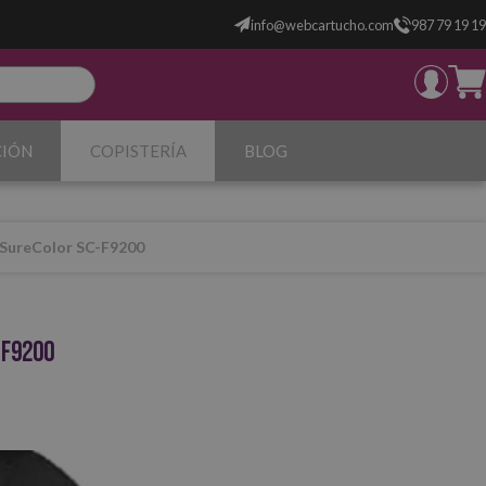
info@webcartucho.com
987 79 19 19
CIÓN
COPISTERÍA
BLOG
y SureColor SC-F9200
-F9200