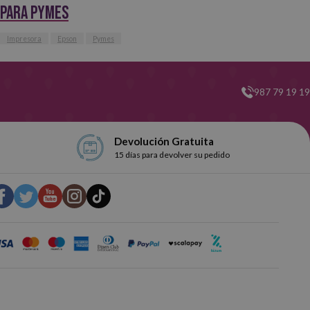
para pymes
Impresora
Epson
Pymes
987 79 19 19
Devolución Gratuita
15 días para devolver su pedido