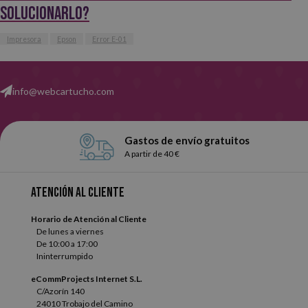
solucionarlo?
Impresora
Epson
Error E-01
info@webcartucho.com
Gastos de envío gratuitos
A partir de 40 €
Atención al cliente
Horario de Atención al Cliente
De lunes a viernes
De 10:00 a 17:00
Ininterrumpido
eCommProjects Internet S.L.
C/Azorín 140
24010 Trobajo del Camino