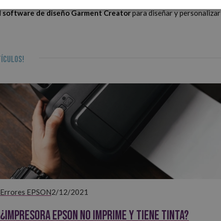
su amplia gama de colores, crea contornos nítidos y gradaciones suave
l
software de diseño Garment Creator
para diseñar y personalizar
ículos!
Errores EPSON
2/12/2021
¿Impresora Epson no imprime y tiene tinta?