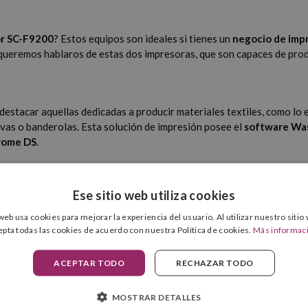
r SC-F9200
? Estos equipos son ideales si tienes un
negocio de impr
y queremos hablaros de estas dos impresoras, que son capaces de prod
 destacar aquellas dedicadas a producir materiales textiles, como lo
ivas o banderolas. Esta solución de impresión posee el
software Was
hrome DS
.
tes totales bajos ya que, con la
tinta para impresoras de Epson
de l
s impresoras son compatibles con la
solución Print&Save
, el paquet
Ese sitio web utiliza cookies
 web usa cookies para mejorar la experiencia del usuario. Al utilizar nuestro sitio
epta todas las cookies de acuerdo con nuestra Política de cookies.
Más informac
Color SC-F2000
es perfecta para ti. Y es que con este equipo se pue
ACEPTAR TODO
RECHAZAR TODO
 en unos resultados económicos y de calidad.
 de grosor y, además, conseguir una textura suave, resistente y conf
MOSTRAR DETALLES