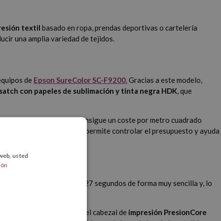
esión textil
basado en ropa, prendas deportivas o cartelería
ucir una amplia variedad de tejidos.
 equipos de
Epson SureColor SC-F9200
.
Gracias a este modelo,
atch con papeles de sublimación y tinta negra HDK
, que
a que hemos hablado, se consigue un coste por metro cuadrado
e de servicios de Epson que permite controlar el presupuesto y ayuda
 web, usted
ión
de imprimir una en tan solo 27 segundos de forma muy sencilla y, lo
ortable. Está equipada con el cabezal de
impresión PresionCore