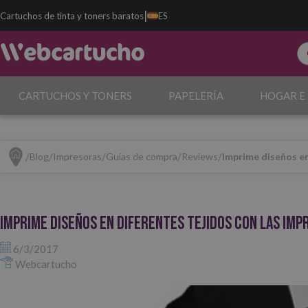
|
Cartuchos de tinta y toners baratos
ES
CARTUCHOS Y TONERS
PAPELERÍA
HOGAR E
Blog
Impresoras
Guías de compra
Reviews
Imprime diseños en
Imprime diseños en diferentes tejidos con las im
6/3/2017
Webcartucho