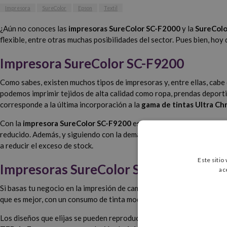
Impresora
SureColor
Epson
Textil
¿Aún no conoces las
impresoras SureColor SC-F2000
y la
SureColo
flexible, entre otras muchas posibilidades del sector. Pues bien, ho
Impresora SureColor SC-F9200
Como sabes, existen muchos tipos de impresoras y, entre ellas, cabe
podemos imprimir tejidos de alta calidad como ropa, prendas deport
corresponde a la última incorporación a la
gama de tintas Ultra C
Con la
impresora SureColor SC-F9200
es posible mantener unos cos
reducido. Además, y siguiendo con la demanda de los usuarios, esta
a reducir el exceso de stock.
Este sitio
Impresoras SureColor SC-F2000
ac
Si basas tu negocio en la impresión de camisetas, la
impresora Sure
que es mejor, con un consumo de tinta moderado. Esto se materializa
Los diseños que elijas se pueden reproducir en telas de hasta 25 mm