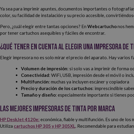
Ya sea para imprimir apuntes, documentos importantes o fotografías 
color, su facilidad de instalación y su precio accesible, convirtiénd
Pero, ¿cuál elegir entre tantas opciones? En
Webcartucho
nos hemo
por tener cartuchos asequibles y fáciles de encontrar.
¿Qué tener en cuenta al elegir una impresora de t
Elegir impresora no es solo mirar el precio del aparato. Hay varios
Volumen de impresión
: si solo vas a imprimir de forma o
Conectividad
: WiFi, USB, impresión desde el móvil o inc
Multifunción
: muchas ya incluyen escáner y copiadora
Precio y duración de los cartuchos
: imprescindible sabe
Tamaño y diseño
: especialmente importante si tienes po
Las mejores impresoras de tinta por marca
HP DeskJet 4120e:
económica, fiable y multifunción. Es uno de lo
Utiliza
cartuchos HP 305 y HP 305XL
. Recomendable para estudiant