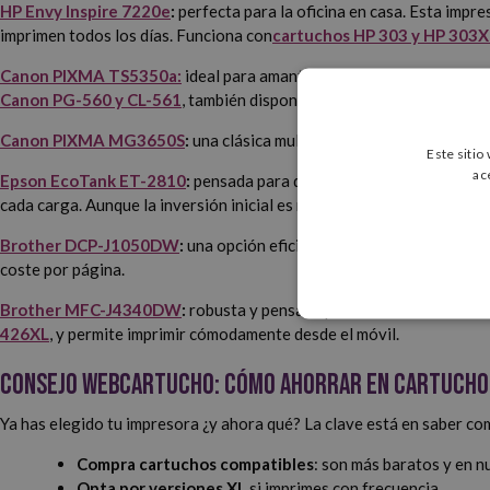
HP Envy Inspire 7220e
:
perfecta para la oficina en casa. Esta impre
imprimen todos los días. Funciona con
cartuchos HP 303 y HP 303X
Canon PIXMA TS5350a:
ideal para amantes de la fotografía. Comp
Canon PG-560 y CL-561
, también disponibles en versión XL.
Canon PIXMA MG3650S
:
una clásica multifunción de Canon que ofr
Este sitio
ac
Epson EcoTank ET-2810
:
pensada para quienes imprimen con frecuen
cada carga. Aunque la inversión inicial es mayor, el ahorro a largo pl
Brother DCP-J1050DW
:
una opción eficiente y competitiva. Este m
coste por página.
Brother MFC-J4340DW
:
robusta y pensada para un uso más intenso
426XL
, y permite imprimir cómodamente desde el móvil.
Consejo Webcartucho: cómo ahorrar en cartuchos
Ya has elegido tu impresora ¿y ahora qué? La clave está en saber c
Compra cartuchos compatibles
: son más baratos y en n
Opta por versiones XL
si imprimes con frecuencia