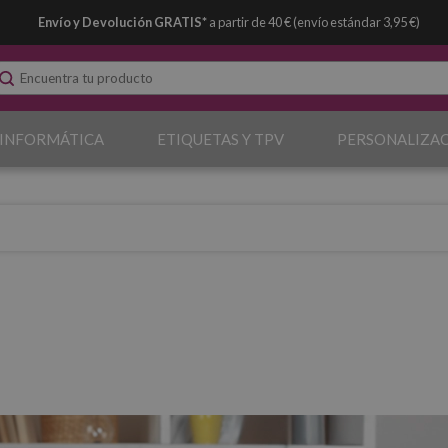
Envío y Devolución GRATIS*
a partir de 40 € (envío estándar 3,95 €)
 INFORMÁTICA
ETIQUETAS Y TPV
PERSONALIZA