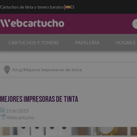
|
Cartuchos de tinta y toners baratos
ES
CARTUCHOS Y TONERS
PAPELERÍA
HOGAR E
Blog
Mejores impresoras de tinta
Mejores impresoras de tinta
25/6/2025
Webcartucho