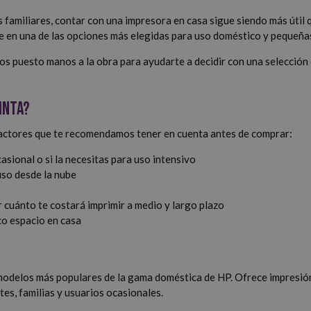
familiares, contar con una impresora en casa sigue siendo más útil 
ose en una de las opciones más elegidas para uso doméstico y pequeñas
s puesto manos a la obra para ayudarte a decidir con una selección d
inta?
 factores que te recomendamos tener en cuenta antes de comprar:
casional o si la necesitas para uso intensivo
luso desde la nube
r cuánto te costará imprimir a medio y largo plazo
co espacio en casa
s modelos más populares de la gama doméstica de HP. Ofrece impresió
es, familias y usuarios ocasionales.