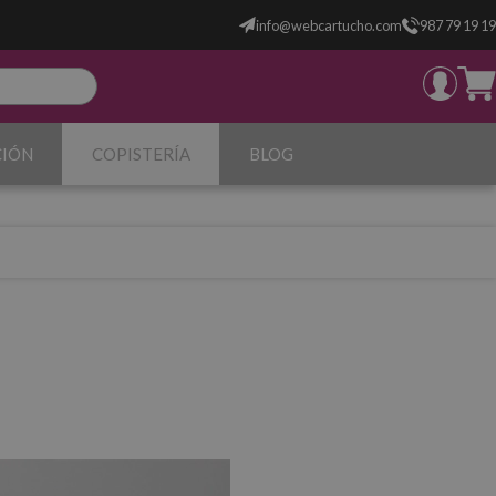
info@webcartucho.com
987 79 19 19
CIÓN
COPISTERÍA
BLOG