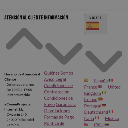
Atención al cliente
Información
España
Quiénes Somos
Horario de Atención al
Aviso Legal
Cliente
España
De lunes a viernes
Condiciones de
France
United
De 10:00 a 17:00
Contratación
Kingdom
Ininterrumpido
Condiciones de
Ireland
Envío
Garantía y
eCommProjects
Portugal
Internet S.L.
Devoluciones
Deutschland
C/Azorín 140
Formas de Pago
Italia
México
24010 Trobajo del
Política de
Chile
Camino