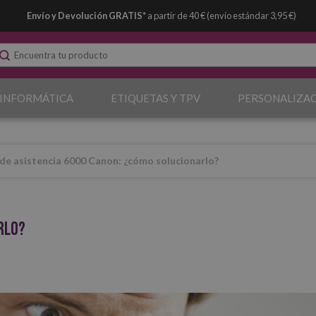
Envío y Devolución GRATIS*
a partir de 40 € (envío estándar 3,95 €)
 INFORMÁTICA
ETIQUETAS Y TPV
PERSONALIZA
de asistencia 6000 Canon: ¿cómo solucionarlo?
rlo?