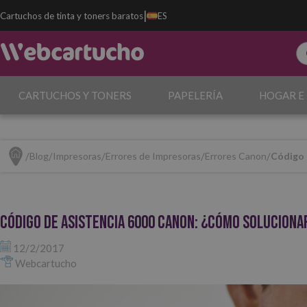
|
Cartuchos de tinta y toners baratos
ES
CARTUCHOS Y TONERS
PAPELERÍA
HOGAR E
Blog
Impresoras
Errores de Impresoras
Errores Canon
Código 
Código de asistencia 6000 Canon: ¿cómo soluciona
12/2/2017
Webcartucho