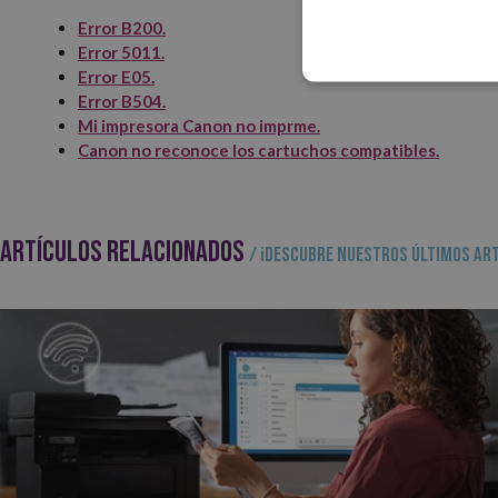
Error B200.
Error 5011.
Error E05.
Error B504.
Mi impresora Canon no imprme.
Canon no reconoce los cartuchos compatibles.
ARTÍCULOS RELACIONADOS
/ ¡Descubre nuestros últimos art