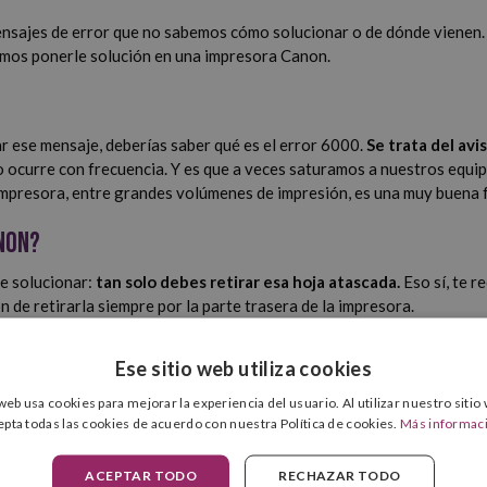
sajes de error que no sabemos cómo solucionar o de dónde vienen. 
emos ponerle solución en una impresora Canon.
r ese mensaje, deberías saber qué es el error 6000.
Se trata del
avi
o ocurre con frecuencia. Y es que a veces saturamos a nuestros equip
impresora, entre grandes volúmenes de impresión, es una muy buena 
non?
de solucionar:
tan solo debes retirar esa hoja atascada.
Eso sí, te 
ón de retirarla siempre por la parte trasera de la impresora.
aje de error y, una vez revisado el equipo, no encuentres ning
Ese sitio web utiliza cookies
ce una mano por el agujero por el que se ponen las hojas de papel y
r la pieza que estabas retirando hacia atrás. Cuando sientas que la i
 web usa cookies para mejorar la experiencia del usuario. Al utilizar nuestro sitio
epta todas las cookies de acuerdo con nuestra Política de cookies.
Más informac
ra evitar que aparezcan diferentes mensajes de error.
ACEPTAR TODO
RECHAZAR TODO