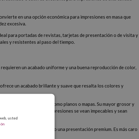
 lo convierte en una opción económica para impresiones en masa que
idez excesiva.
al para portadas de revistas, tarjetas de presentación o de visita y
les y resistentes al paso del tiempo.
ue requieren un acabado uniforme y una buena reproducción de color,
 ofrece un acabado brillante y suave que resalta los colores y
ón con imágenes y gráficos como planos o mapas. Su mayor grosor y
ad y asegurando que tus impresiones se vean impecables y sean
 web, usted
ión
ueso y rígido, proporcionando una presentación premium. Es más caro
 toque muy profesional.