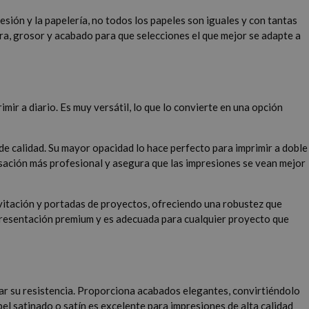
resión y la papelería, no todos los papeles son iguales y con tantas
ura, grosor y acabado para que selecciones el que mejor se adapte a
imir a diario. Es muy versátil, lo que lo convierte en una opción
.
de calidad. Su mayor opacidad lo hace perfecto para imprimir a doble
nsación más profesional y asegura que las impresiones se vean mejor
 invitación y portadas de proyectos, ofreciendo una robustez que
presentación premium y es adecuada para cualquier proyecto que
ntar su resistencia. Proporciona acabados elegantes, convirtiéndolo
pel satinado o satín es excelente para impresiones de alta calidad