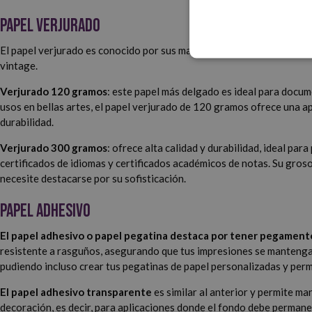
Papel Verjurado
El papel verjurado es conocido por sus marcas transversales y su te
vintage.
Verjurado 120 gramos
: este papel más delgado es ideal para docum
usos en bellas artes, el papel verjurado de 120 gramos ofrece una ap
durabilidad.
Verjurado 300 gramos
: ofrece alta calidad y durabilidad, ideal pa
certificados de idiomas y certificados académicos de notas. Su gros
necesite destacarse por su sofisticación.
Papel Adhesivo
El papel adhesivo o papel pegatina destaca por tener pegamento
resistente a rasguños, asegurando que tus impresiones se mantengan 
pudiendo incluso crear tus pegatinas de papel personalizadas y perm
El papel adhesivo transparente
es similar al anterior y permite ma
decoración, es decir, para aplicaciones donde el fondo debe permane