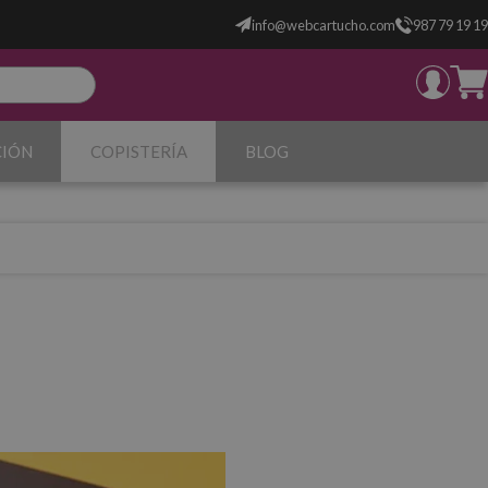
info@webcartucho.com
987 79 19 19
CIÓN
COPISTERÍA
BLOG