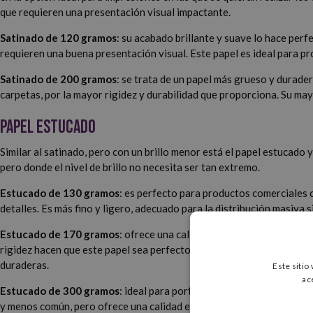
que requieren una presentación visual impactante.
Satinado de 120 gramos
: su acabado brillante y suave lo hace perf
requieren una buena presentación visual. Este papel es ideal para p
Satinado de 200 gramos
: se trata de un papel más grueso y durade
carpetas, por la mayor rigidez y durabilidad que proporciona. Su ma
Papel Estucado
Similar al satinado, pero con un brillo menor está el papel estucad
pero donde el nivel de brillo no necesita ser tan extremo.
Estucado de 130 gramos
: es perfecto para productos comerciales c
detalles. Es más fino y ligero, adecuado para la distribución masiva 
Estucado de 170 gramos
: ofrece una calidad y durabilidad superi
rigidez hacen que este papel sea perfecto para productos que no ne
duraderas.
Este sitio
ac
Estucado de 300 gramos
: ideal para portadas y materiales que ne
y menos común, pero ofrece una calidad excepcional que asegura q