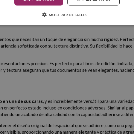
MOSTRAR DETALLES
xtura y color ahuesado, existiendo también una opción de papel verju
entos que necesitan un toque de elegancia sin mucha rigidez. Perfect
ariencia sofisticada con su textura distintiva. Su flexibilidad lo h
ra presentaciones premium. Es perfecto para libros de edición limitada
or y textura aseguran que tus documentos se vean elegantes, haciendo
 en una de sus caras
, y es increíblemente versátil para una varied
en perfecto estado incluso en condiciones adversas. Similar al papel
itiendo un acabado de alta calidad con la capacidad adherirse a dife
ntener el diseño original del espacio al que se adhiere, como una peg
cer visible, proporcionando una manera elegante y práctica de agrega