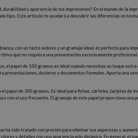
ad, durabilidad y apariencia de tus impresiones? En el mundo de la imp
da tipo. Este artículo te ayudará a descubrir las diferencias en text
 blanca, con un tacto sedoso y un gramaje ideal, es perfecto para impr
archivo que no requiera una presentación excesivamente profesional
os, el papel de 100 gramos es ideal cuando necesitas un toque extra 
 para presentaciones, dosieres y documentos formales. Aporta una se
n el papel de 300 gramos. Es ideal para fichas, carteles, tarjetas de
so con el uso frecuente. El gramaje de este papel proporciona una 
, que ha sido tratado con presión para eliminar sus asperezas y aume
 colores y detalles con una apariencia más dinámica. En general, el pa