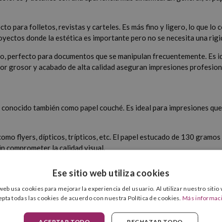
ecto para folletos, revistas y carteles. Es más fino y ligero, lo que
royectos donde la estética es importante pero no se necesita una rig
ro, perfecto para documentos que se manipulan frecuentemente. Es ide
yor grosor y acabado de alta calidad aseguran impresiones profesiona
o y conocido también como papel couché. Es ideal para impresiones q
omo flyers, dípticos, trípticos, etc. El papel estucado de 130 gramos
sin comprometer la calidad visual.
ores, siendo adecuado para proyectos que necesitan atraer la atenci
Ese sitio web utiliza cookies
cesitan muchas páginas, proporcionando una sensación de alta calid
 web usa cookies para mejorar la experiencia del usuario. Al utilizar nuestro sitio
epta todas las cookies de acuerdo con nuestra Política de cookies.
Más informac
cesitan alta durabilidad. El papel estucado de 300 gramos es muy gr
ue tus documentos se mantendrán en perfecto estado y obtendrán un
ACEPTAR TODO
RECHAZAR TODO