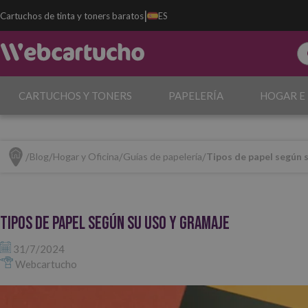
|
Cartuchos de tinta y toners baratos
ES
CARTUCHOS Y TONERS
PAPELERÍA
HOGAR E
Blog
Hogar y Oficina
Guías de papelería
Tipos de papel según 
Tipos de papel según su uso y gramaje
31/7/2024
Webcartucho