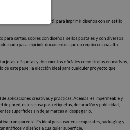
rado blanco. Resulta muy útil para imprimir diseños con un estilo
o para cartas, sobres con diseños, sellos postales y con diversos
ace adecuado para imprimir documentos que no requieren una alta
, tarjetas, etiquetas y documentos oficiales como títulos educativos,
 de este papel la elección ideal para cualquier proyecto que
ad de aplicaciones creativas y prácticas. Además, es impermeable y
 de pared, este se usa para etiquetas, decoración y publicidad,
rentes superficies sin dejar marcas al despegarlo.
atina transparente. Es ideal para usar en escaparates, packaging y
r gráficos y diseños a cualquier superficie.