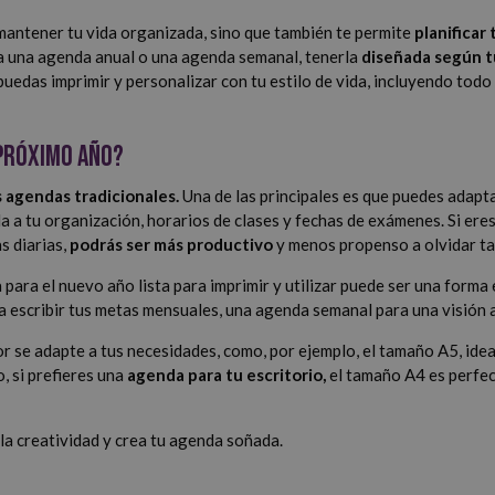
mantener tu vida organizada, sino que también te permite
planificar
ea una agenda anual o una agenda semanal, tenerla
diseñada según t
edas imprimir y personalizar con tu estilo de vida, incluyendo todo 
 próximo año?
s agendas tradicionales.
Una de las principales es que puedes adapta
 a tu organización, horarios de clases y fechas de exámenes. Si eres
s diarias,
podrás ser más productivo
y menos propenso a olvidar t
 para el nuevo año lista para imprimir y utilizar puede ser una form
ra escribir tus metas mensuales, una agenda semanal para una visión
r se adapte a tus necesidades, como, por ejemplo, el tamaño A5, idea
, si prefieres una
agenda para tu escritorio,
el tamaño A4 es perfect
 la creatividad y crea tu agenda soñada.