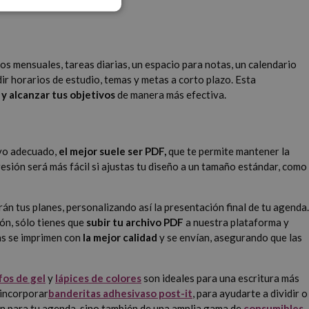
s mensuales, tareas diarias, un espacio para notas, un calendario
r horarios de estudio, temas y metas a corto plazo. Esta
y alcanzar tus objetivos
de manera más efectiva.
ivo adecuado,
el mejor suele ser PDF,
que te permite mantener la
presión será más fácil si ajustas tu diseño a un tamaño estándar, como
rán tus planes, personalizando así la presentación final de tu agenda.
ón, sólo tienes que
subir tu archivo PDF
a nuestra plataforma y
as se imprimen con
la mejor calidad
y se envían, asegurando que las
fos de gel
y
lápices de colores
son ideales para una escritura más
 incorporar
banderitas adhesivas
o post-it
, para ayudarte a dividir o
ión para tu agenda, sino también de una amplia gama de
consumibles