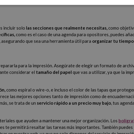
s incluir solo
las secciones que realmente necesitas,
como objetivo
íficas,
como es el caso de una agenda para opositores, puedes añadi
s, asegurando que sea una herramienta útil para
organizar tu tiempo 
repararla para la impresión. Asegúrate de elegir un formato de arch
ante considerar el
tamaño del papel
que vas a utilizar, ya que la im
ón,
como espiral o wire-o, e incluso el color de las tapas que protege
frece las mejores opciones tanto de impresión como de encuadernaci
ás, se trata de un
servicio rápido a un precio muy bajo
, tus agend
ateriales que ayuden a mantener una mejor organización. Los
bolígra
es te permitirá resaltar las tareas más importantes. También puedes
trar en nuestra web, ya que no solo dispones del servicio de impres