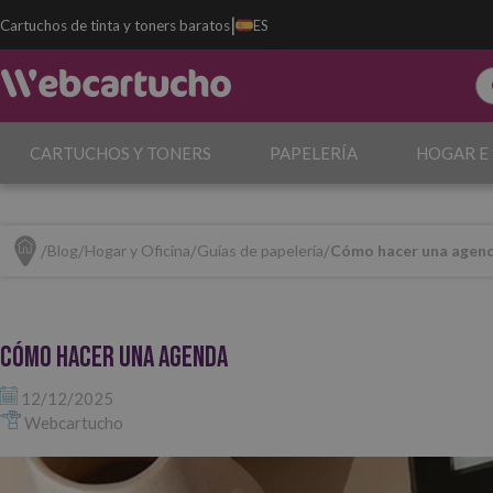
|
Cartuchos de tinta y toners baratos
ES
CARTUCHOS Y TONERS
PAPELERÍA
HOGAR E
Blog
Hogar y Oficina
Guías de papelería
Cómo hacer una agen
Cómo hacer una agenda
12/12/2025
Webcartucho