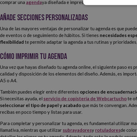
comprar una
agenda
ya diseñada e impresa.
Añade secciones personalizadas
Una de las mayores ventajas de personalizar tu agenda es que puede
de eventos o de seguimiento de hábitos. Si tienes
necesidades espec
flexibilidad
te permite adaptar la agenda a tus rutinas y prioridade
Cómo imprimir tu agenda
Una vez que hayas diseñado tu agenda online, el siguiente paso es p
calidad y disposición de los elementos del diseño. Además, es import
A5 o A4.
También puedes elegir entre diferentes
opciones de encuadernaci
Si necesitas ayuda, el
servicio de copistería de Webcartucho
te o
seleccionar el tipo de papel y acabado
que más te convengan. Adem
recibas en poco tiempo y listas para usar.
Para completar y personalizar tu agenda, es fundamental utilizar m
llamativa, mientras que utilizar
subrayadores
y
rotuladores
de color
detallar los planes en tu agenda. Además, todo esto lo podrás encon