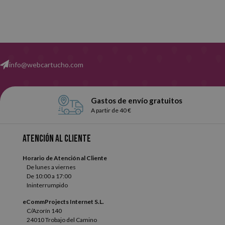
info@webcartucho.com
Gastos de envío gratuitos
A partir de 40 €
Atención al cliente
Horario de Atención al Cliente
De lunes a viernes
De 10:00 a 17:00
Ininterrumpido
eCommProjects Internet S.L.
C/Azorín 140
24010 Trobajo del Camino