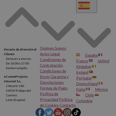
Quiénes Somos
Horario de Atención al
Aviso Legal
Cliente
España
De lunes a viernes
Condiciones de
France
United
De 10:00 a 17:00
Contratación
Kingdom
Ininterrumpido
Condiciones de
Ireland
Envío
Garantía y
eCommProjects
Portugal
Internet S.L.
Devoluciones
Deutschland
C/Azorín 140
Formas de Pago
Italia
México
24010 Trobajo del
Política de
Chile
Camino
Privacidad
Política
León (España)
Colombia
de Cookies
Contacto