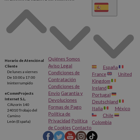
Quiénes Somos
Horario de Atención al
Aviso Legal
Cliente
España
De lunes a viernes
Condiciones de
France
United
De 10:00 a 17:00
Contratación
Kingdom
Ininterrumpido
Condiciones de
Ireland
Envío
Garantía y
eCommProjects
Portugal
Internet S.L.
Devoluciones
Deutschland
C/Azorín 140
Formas de Pago
Italia
México
24010 Trobajo del
Política de
Chile
Camino
Privacidad
Política
León (España)
Colombia
de Cookies
Contacto