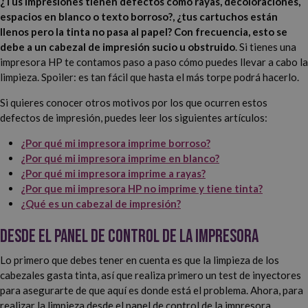
¿Tus impresiones tienen defectos como rayas, decoloraciones,
espacios en blanco o texto borroso?, ¿tus cartuchos están
llenos pero la tinta no pasa al papel? Con frecuencia, esto se
debe a un cabezal de impresión sucio u obstruido
. Si tienes una
impresora HP te contamos paso a paso cómo puedes llevar a cabo la
limpieza. Spoiler: es tan fácil que hasta el más torpe podrá hacerlo.
Si quieres conocer otros motivos por los que ocurren estos
defectos de impresión, puedes leer los siguientes artículos:
¿Por qué mi impresora imprime borroso?
¿Por qué mi impresora imprime en blanco?
¿Por qué mi impresora imprime a rayas?
¿Por que mi impresora HP no imprime y tiene tinta?
¿Qué es un cabezal de impresión?
Desde el panel de control de la impresora
Lo primero que debes tener en cuenta es que la limpieza de los
cabezales gasta tinta, así que realiza primero un test de inyectores
para asegurarte de que aquí es donde está el problema. Ahora, para
realizar la limpieza desde el panel de control de la impresora,