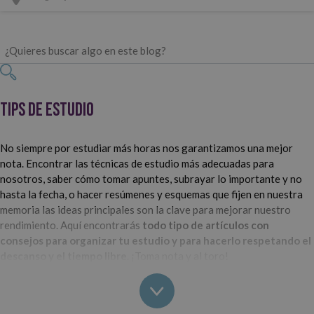
Tips de estudio
No siempre por estudiar más horas nos garantizamos una mejor
nota. Encontrar las técnicas de estudio más adecuadas para
nosotros, saber cómo tomar apuntes, subrayar lo importante y no
hasta la fecha, o hacer resúmenes y esquemas que fijen en nuestra
memoria las ideas principales son la clave para mejorar nuestro
rendimiento. Aquí encontrarás
todo tipo de artículos con
consejos para organizar tu estudio y para hacerlo respetando el
descanso y el tiempo libre
. ¡Toma nota y al toro!
¿Quieres aprender a hacer mejores resúmenes para ahorrar tiempo
al estudiar o cómo puedes crear esquemas visuales con post-it? Lee
los artículos que hemos preparado para ti en esta sección de