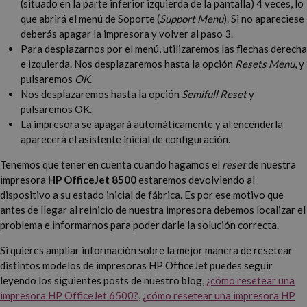
(situado en la parte inferior izquierda de la pantalla) 4 veces, lo
que abrirá el menú de Soporte (
Support Menu
). Si no apareciese
deberás apagar la impresora y volver al paso 3.
Para desplazarnos por el menú, utilizaremos las flechas derecha
e izquierda. Nos desplazaremos hasta la opción
Resets Menu
, y
pulsaremos
OK
.
Nos desplazaremos hasta la opción
Semifull Reset
y
pulsaremos OK.
La impresora se apagará automáticamente y al encenderla
aparecerá el asistente inicial de configuración.
Tenemos que tener en cuenta cuando hagamos el
reset
de nuestra
impresora
HP OfficeJet 8500
estaremos devolviendo al
dispositivo a su estado inicial de fábrica. Es por ese motivo que
antes de llegar al reinicio de nuestra impresora debemos localizar el
problema e informarnos para poder darle la solución correcta.
Si quieres ampliar información sobre la mejor manera de resetear
distintos modelos de impresoras HP OfficeJet puedes seguir
leyendo los siguientes posts de nuestro blog,
¿cómo resetear una
impresora HP OfficeJet 6500?
,
¿cómo resetear una impresora HP