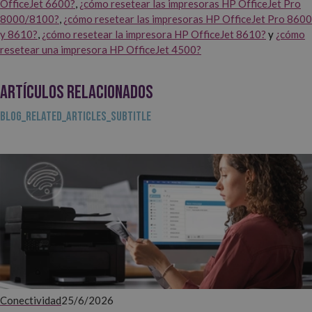
OfficeJet 6600?
,
¿cómo resetear las impresoras HP OfficeJet Pro
8000/8100?
,
¿cómo resetear las impresoras HP OfficeJet Pro 8600
y 8610?
,
¿cómo resetear la impresora HP OfficeJet 8610?
y
¿cómo
resetear una impresora HP OfficeJet 4500?
ARTÍCULOS RELACIONADOS
BLOG_RELATED_ARTICLES_SUBTITLE
Conectividad
25/6/2026