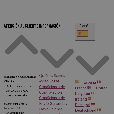
Atención al cliente
Información
España
Quiénes Somos
Horario de Atención al
Aviso Legal
Cliente
España
De lunes a viernes
Condiciones de
France
United
De 10:00 a 17:00
Contratación
Kingdom
Ininterrumpido
Condiciones de
Ireland
Envío
Garantía y
eCommProjects
Portugal
Internet S.L.
Devoluciones
Deutschland
C/Azorín 140